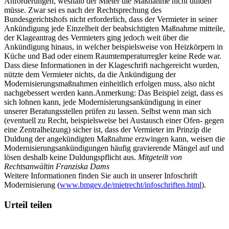
Anforderungen, weshalb der Mieter die Maßnahme nicht dulden
müsse. Zwar sei es nach der Rechtsprechung des
Bundesgerichtshofs nicht erforderlich, dass der Vermieter in seiner
Ankündigung jede Einzelheit der beabsichtigten Maßnahme mitteile,
der Klageantrag des Vermieters ging jedoch weit über die
Ankündigung hinaus, in welcher beispielsweise von Heizkörpern in
Küche und Bad oder einem Raumtemperaturregler keine Rede war.
Dass diese Informationen in der Klageschrift nachgereicht wurden,
nützte dem Vermieter nichts, da die Ankündigung der
Modernisierungsmaßnahmen einheitlich erfolgen muss, also nicht
nachgebessert werden kann.Anmerkung: Das Beispiel zeigt, dass es
sich lohnen kann, jede Modernisierungsankündigung in einer
unserer Beratungsstellen prüfen zu lassen. Selbst wenn man sich
(eventuell zu Recht, beispielsweise bei Austausch einer Ofen- gegen
eine Zentralheizung) sicher ist, dass der Vermieter im Prinzip die
Duldung der angekündigten Maßnahme erzwingen kann, weisen die
Modernisierungsankündigungen häufig gravierende Mängel auf und
lösen deshalb keine Duldungspflicht aus.
Mitgeteilt von
Rechtsanwältin Franziska Dams
Weitere Informationen finden Sie auch in unserer Infoschrift
Modernisierung (
www.bmgev.de/mietrecht/infoschriften.html
).
Urteil teilen