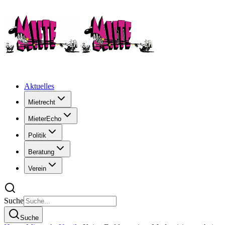
Aktuelles
Mietrecht
MieterEcho
Politik
Beratung
Verein
Suche
Suche