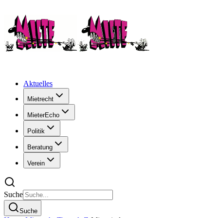
Aktuelles
Mietrecht
MieterEcho
Politik
Beratung
Verein
Suche
Suche