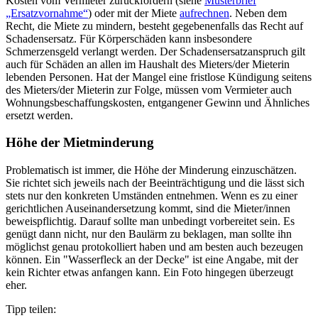
Kosten vom Vermieter zurückfordern (siehe
Musterbrief
„Ersatzvornahme“
) oder mit der Miete
aufrechnen
. Neben dem
Recht, die Miete zu mindern, besteht gegebenenfalls das Recht auf
Schadensersatz. Für Körperschäden kann insbesondere
Schmerzensgeld verlangt werden. Der Schadensersatzanspruch gilt
auch für Schäden an allen im Haushalt des Mieters/der Mieterin
lebenden Personen. Hat der Mangel eine fristlose Kündigung seitens
des Mieters/der Mieterin zur Folge, müssen vom Vermieter auch
Wohnungsbeschaffungskosten, entgangener Gewinn und Ähnliches
ersetzt werden.
Höhe der Mietminderung
Problematisch ist immer, die Höhe der Minderung einzuschätzen.
Sie richtet sich jeweils nach der Beeinträchtigung und die lässt sich
stets nur den konkreten Umständen entnehmen. Wenn es zu einer
gerichtlichen Auseinandersetzung kommt, sind die Mieter/innen
beweispflichtig. Darauf sollte man unbedingt vorbereitet sein. Es
genügt dann nicht, nur den Baulärm zu beklagen, man sollte ihn
möglichst genau protokolliert haben und am besten auch bezeugen
können. Ein "Wasserfleck an der Decke" ist eine Angabe, mit der
kein Richter etwas anfangen kann. Ein Foto hingegen überzeugt
eher.
Tipp teilen: