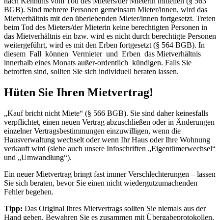
nach Kenntnis vom Tod des Mieters/der Mieterin mitteilen (§ 563
BGB). Sind mehrere Personen gemeinsam Mieter/innen, wird das
Mietverhältnis mit den überlebenden Mieter/innen fortgesetzt. Treten
beim Tod des Mieters/der Mieterin keine berechtigten Personen in
das Mietverhältnis ein bzw. wird es nicht durch berechtigte Personen
weitergeführt, wird es mit den Erben fortgesetzt (§ 564 BGB). In
diesem Fall können Vermieter und Erben das Mietverhältnis
innerhalb eines Monats außer-ordentlich kündigen. Falls Sie
betroffen sind, sollten Sie sich individuell beraten lassen.
Hüten Sie Ihren Mietvertrag!
„Kauf bricht nicht Miete“ (§ 566 BGB). Sie sind daher keinesfalls
verpflichtet, einen neuen Vertrag abzuschließen oder in Änderungen
einzelner Vertragsbestimmungen einzuwilligen, wenn die
Hausverwaltung wechselt oder wenn Ihr Haus oder Ihre Wohnung
verkauft wird (siehe auch unsere Infoschriften „Eigentümerwechsel“
und „Umwandlung“).
Ein neuer Mietvertrag bringt fast immer Verschlechterungen – lassen
Sie sich beraten, bevor Sie einen nicht wiedergutzumachenden
Fehler begehen.
Tipp:
Das Original Ihres Mietvertrags sollten Sie niemals aus der
Hand geben. Bewahren Sie es zusammen mit Übergabeprotokollen,