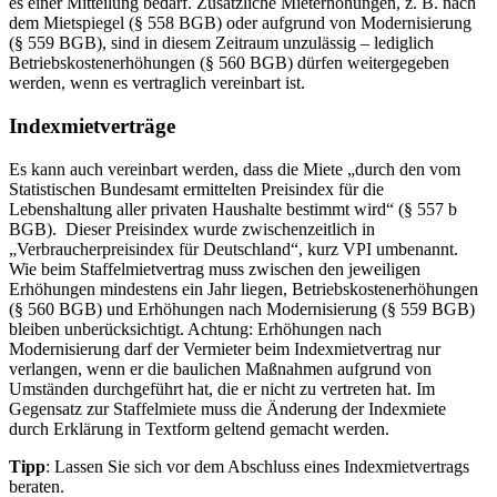
es einer Mitteilung bedarf. Zusätzliche Mieterhöhungen, z. B. nach
dem Mietspiegel (§ 558 BGB) oder aufgrund von Modernisierung
(§ 559 BGB), sind in diesem Zeitraum unzulässig – lediglich
Betriebskostenerhöhungen (§ 560 BGB) dürfen weitergegeben
werden, wenn es vertraglich vereinbart ist.
Indexmietverträge
Es kann auch vereinbart werden, dass die Miete „durch den vom
Statistischen Bundesamt ermittelten Preisindex für die
Lebenshaltung aller privaten Haushalte bestimmt wird“ (§ 557 b
BGB). Dieser Preisindex wurde zwischenzeitlich in
„Verbraucherpreisindex für Deutschland“, kurz VPI umbenannt.
Wie beim Staffelmietvertrag muss zwischen den jeweiligen
Erhöhungen mindestens ein Jahr liegen, Betriebskostenerhöhungen
(§ 560 BGB) und Erhöhungen nach Modernisierung (§ 559 BGB)
bleiben unberücksichtigt. Achtung: Erhöhungen nach
Modernisierung darf der Vermieter beim Indexmietvertrag nur
verlangen, wenn er die baulichen Maßnahmen aufgrund von
Umständen durchgeführt hat, die er nicht zu vertreten hat. Im
Gegensatz zur Staffelmiete muss die Änderung der Indexmiete
durch Erklärung in Textform geltend gemacht werden.
Tipp
: Lassen Sie sich vor dem Abschluss eines Indexmietvertrags
beraten.