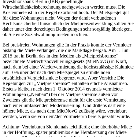
Investitionsbank Berlin (IBB) genehmigte
Wirtschaftlichkeitsberechnung nachgewiesen werden muss. Die
Kostenmiete ist in der Regel exorbitant hoch. Der Mietspiegel gilt
für diese Wohnungen nicht. Wegen der damit verbundenen
Rechtsunsicherheit hinsichtlich der Mietpreisentwicklung sollten Sie
daher unter den derzeitigen Bedingungen sehr sorgfältig überlegen,
ob Sie eine Sozialwohnung mieten möchten.
Bei preisfreien Wohnungen gilt: In der Praxis konnte der Vermieter
bislang die Miete verlangen, die die Marktlage hergab. Am 1. Juni
2015 trat in Berlin das in den Medien als „Mietpreisbremse“
bezeichnete Mietrechtsnovellierungsgesetz (MietNovG) in Kraft,
nach dem bei einer Wiedervermietung die höchstzulässige Kaltmiete
auf 10% über der nach dem Mietspiegel zu ermittelnden
ortsüblichen Vergleichsmiete begrenzt wird. Aber Vorsicht: Die
Regelungen zur „Mietpreisbremse“ enthalten etliche Ausnahmen.
Erstens bleiben nach dem 1. Oktober 2014 erstmals vermietete
Wohnungen („Neubau“) bei der Mietpreisbremse außen vor.
Zweitens gilt die Mietpreisbremse nicht für die erste Vermietung
nach einer umfassenden Modernisierung. Und drittens darf eine
höhere Miete, als nach dem MietNovG zulässig wäre, vereinbart
werden, wenn sie von dem/der Vormieter/in bereits gezahlt wurde.
Achtung: Vereinbaren Sie niemals leichtfertig eine überhöhte Miete
in der Hoffnung, später problemlos eine Herabsetzung der Miete