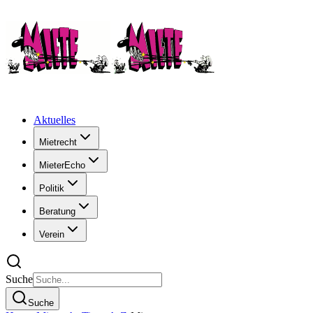
Aktuelles
Mietrecht
MieterEcho
Politik
Beratung
Verein
Suche
Suche