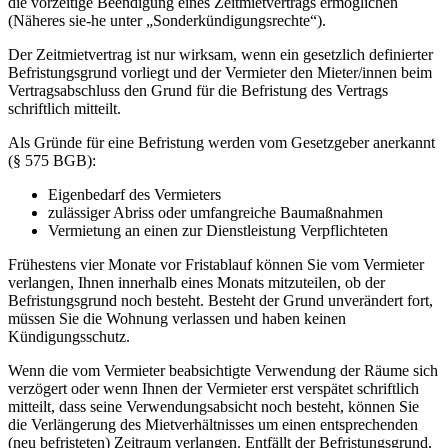
die vorzeitige Beendigung eines Zeitmietvertrags ermöglichen
(Näheres sie-he unter „Sonderkündigungsrechte“).
Der Zeitmietvertrag ist nur wirksam, wenn ein gesetzlich definierter
Befristungsgrund vorliegt und der Vermieter den Mieter/innen beim
Vertragsabschluss den Grund für die Befristung des Vertrags
schriftlich mitteilt.
Als Gründe für eine Befristung werden vom Gesetzgeber anerkannt
(§ 575 BGB):
Eigenbedarf des Vermieters
zulässiger Abriss oder umfangreiche Baumaßnahmen
Vermietung an einen zur Dienstleistung Verpflichteten
Frühestens vier Monate vor Fristablauf können Sie vom Vermieter
verlangen, Ihnen innerhalb eines Monats mitzuteilen, ob der
Befristungsgrund noch besteht. Besteht der Grund unverändert fort,
müssen Sie die Wohnung verlassen und haben keinen
Kündigungsschutz.
Wenn die vom Vermieter beabsichtigte Verwendung der Räume sich
verzögert oder wenn Ihnen der Vermieter erst verspätet schriftlich
mitteilt, dass seine Verwendungsabsicht noch besteht, können Sie
die Verlängerung des Mietverhältnisses um einen entsprechenden
(neu befristeten) Zeitraum verlangen. Entfällt der Befristungsgrund,