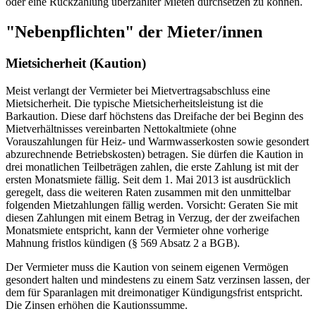
oder eine Rückzahlung überzahlter Mieten durchsetzen zu können.
"Nebenpflichten" der Mieter/innen
Mietsicherheit (Kaution)
Meist verlangt der Vermieter bei Mietvertragsabschluss eine
Mietsicherheit. Die typische Mietsicherheitsleistung ist die
Barkaution. Diese darf höchstens das Dreifache der bei Beginn des
Mietverhältnisses vereinbarten Nettokaltmiete (ohne
Vorauszahlungen für Heiz- und Warmwasserkosten sowie gesondert
abzurechnende Betriebskosten) betragen. Sie dürfen die Kaution in
drei monatlichen Teilbeträgen zahlen, die erste Zahlung ist mit der
ersten Monatsmiete fällig. Seit dem 1. Mai 2013 ist ausdrücklich
geregelt, dass die weiteren Raten zusammen mit den unmittelbar
folgenden Mietzahlungen fällig werden. Vorsicht: Geraten Sie mit
diesen Zahlungen mit einem Betrag in Verzug, der der zweifachen
Monatsmiete entspricht, kann der Vermieter ohne vorherige
Mahnung fristlos kündigen (§ 569 Absatz 2 a BGB).
Der Vermieter muss die Kaution von seinem eigenen Vermögen
gesondert halten und mindestens zu einem Satz verzinsen lassen, der
dem für Sparanlagen mit dreimonatiger Kündigungsfrist entspricht.
Die Zinsen erhöhen die Kautionssumme.