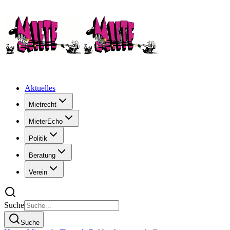
Aktuelles
Mietrecht
MieterEcho
Politik
Beratung
Verein
Suche
Suche