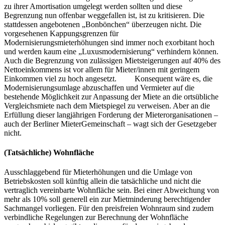
zu ihrer Amortisation umgelegt werden sollten und diese
Begrenzung nun offenbar weggefallen ist, ist zu kritisieren. Die
stattdessen angebotenen „Bonbönchen“ überzeugen nicht. Die
vorgesehenen Kappungsgrenzen für
Modernisierungsmieterhöhungen sind immer noch exorbitant hoch
und werden kaum eine „Luxusmodernisierung“ verhindern können.
Auch die Begrenzung von zulässigen Mietsteigerungen auf 40% des
Nettoeinkommens ist vor allem für Mieter/innen mit geringem
Einkommen viel zu hoch angesetzt. Konsequent wäre es, die
Modernisierungsumlage abzuschaffen und Vermieter auf die
bestehende Möglichkeit zur Anpassung der Miete an die ortsübliche
Vergleichsmiete nach dem Mietspiegel zu verweisen. Aber an die
Erfüllung dieser langjährigen Forderung der Mieterorganisationen –
auch der Berliner MieterGemeinschaft – wagt sich der Gesetzgeber
nicht.
(Tatsächliche) Wohnfläche
Ausschlaggebend für Mieterhöhungen und die Umlage von
Betriebskosten soll künftig allein die tatsächliche und nicht die
vertraglich vereinbarte Wohnfläche sein. Bei einer Abweichung von
mehr als 10% soll generell ein zur Mietminderung berechtigender
Sachmangel vorliegen. Für den preisfreien Wohnraum sind zudem
verbindliche Regelungen zur Berechnung der Wohnfläche