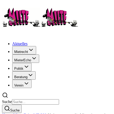
Aktuelles
Mietrecht
MieterEcho
Politik
Beratung
Verein
Suche
Suche