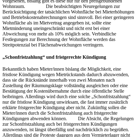
vorgesehen, bislang gibt es diese nur für den preisgebundenen
Wohnraum. Die beabsichtigten Neuregelungen zur
Berücksichtigung der tatsächlichen Wohnfläche bei Mieterhöhungen
und Betriebskostenabrechnungen sind sinnvoll. Bei einer geringeren
Wohnfläche als im Mietvertrag angegeben ist, sollte eine
Mietminderung uneingeschränkt und nicht erst bei einer
Abweichung von mehr als 10% möglich sein. Verbindliche
Festlegungen zur Berechnung der Wohnfläche werden das
Streitpotenzial bei Flächenabweichungen verringern.
„Schonfristzahlung“ und fristgerechte Kündigung
Bekanntlich haben Mieter/innen bislang die Möglichkeit, eine
fristlose Kündigung wegen Mietrückstands dadurch abzuwenden,
dass sie die Rückstände innerhalb von zwei Monaten nach
Zustellung der Räumungsklage vollständig ausgleichen oder eine
Bestätigung der Kostenübernahme durch eine öffentliche Stelle
beibringen. Allerdings wird durch eine solche „Schonfristzahlung“
nur die fristlose Kündigung unwirksam, die fast immer zusätzlich
erklärte fristgerechte Kündigung aber nicht. Zukünftig sollen die
Mieter/innen durch die Schonfristzahlung auch fristgerechte
Kündigungen abwenden können. Die Absicht, die Regelungen
zur Schonfristzahlung auch bei fristgerechten Kündigungen
anzuwenden, ist längst überfällig und nachdrücklich zu begrüßen.
Allerdings sind die Proteste dagegen aus dem Vermieterlager nicht