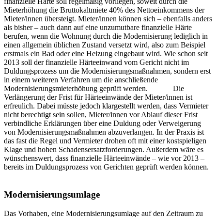
finanzielle Härte soll regelmäßig vorliegen, soweit durch die
Mieterhöhung die Bruttokaltmiete 40% des Nettoeinkommens der
Mieter/innen übersteigt. Mieter/innen können sich – ebenfalls anders
als bisher – auch dann auf eine unzumutbare finanzielle Härte
berufen, wenn die Wohnung durch die Modernisierung lediglich in
einen allgemein üblichen Zustand versetzt wird, also zum Beispiel
erstmals ein Bad oder eine Heizung eingebaut wird. Wie schon seit
2013 soll der finanzielle Härteeinwand vom Gericht nicht im
Duldungsprozess um die Modernisierungsmaßnahmen, sondern erst
in einem weiteren Verfahren um die anschließende
Modernisierungsmieterhöhung geprüft werden. Die
Verlängerung der Frist für Härteeinwände der Mieter/innen ist
erfreulich. Dabei müsste jedoch klargestellt werden, dass Vermieter
nicht berechtigt sein sollen, Mieter/innen vor Ablauf dieser Frist
verbindliche Erklärungen über eine Duldung oder Verweigerung
von Modernisierungsmaßnahmen abzuverlangen. In der Praxis ist
das fast die Regel und Vermieter drohen oft mit einer kostspieligen
Klage und hohen Schadensersatzforderungen. Außerdem wäre es
wünschenswert, dass finanzielle Härteeinwände – wie vor 2013 –
bereits im Duldungsprozess von Gerichten geprüft werden können.
Modernisierungsumlage
Das Vorhaben, eine Modernisierungsumlage auf den Zeitraum zu