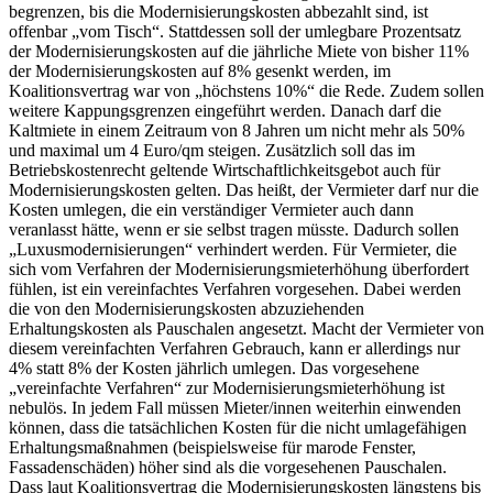
begrenzen, bis die Modernisierungskosten abbezahlt sind, ist
offenbar „vom Tisch“. Stattdessen soll der umlegbare Prozentsatz
der Modernisierungskosten auf die jährliche Miete von bisher 11%
der Modernisierungskosten auf 8% gesenkt werden, im
Koalitionsvertrag war von „höchstens 10%“ die Rede. Zudem sollen
weitere Kappungsgrenzen eingeführt werden. Danach darf die
Kaltmiete in einem Zeitraum von 8 Jahren um nicht mehr als 50%
und maximal um 4 Euro/qm steigen. Zusätzlich soll das im
Betriebskostenrecht geltende Wirtschaftlichkeitsgebot auch für
Modernisierungskosten gelten. Das heißt, der Vermieter darf nur die
Kosten umlegen, die ein verständiger Vermieter auch dann
veranlasst hätte, wenn er sie selbst tragen müsste. Dadurch sollen
„Luxusmodernisierungen“ verhindert werden. Für Vermieter, die
sich vom Verfahren der Modernisierungsmieterhöhung überfordert
fühlen, ist ein vereinfachtes Verfahren vorgesehen. Dabei werden
die von den Modernisierungskosten abzuziehenden
Erhaltungskosten als Pauschalen angesetzt. Macht der Vermieter von
diesem vereinfachten Verfahren Gebrauch, kann er allerdings nur
4% statt 8% der Kosten jährlich umlegen. Das vorgesehene
„vereinfachte Verfahren“ zur Modernisierungsmieterhöhung ist
nebulös. In jedem Fall müssen Mieter/innen weiterhin einwenden
können, dass die tatsächlichen Kosten für die nicht umlagefähigen
Erhaltungsmaßnahmen (beispielsweise für marode Fenster,
Fassadenschäden) höher sind als die vorgesehenen Pauschalen.
Dass laut Koalitionsvertrag die Modernisierungskosten längstens bis