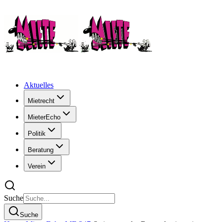
Aktuelles
Mietrecht
MieterEcho
Politik
Beratung
Verein
Suche
Suche