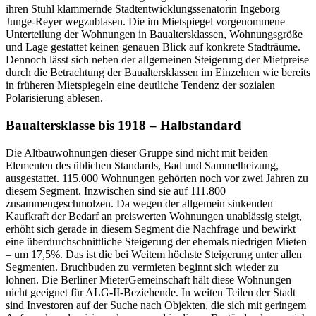
ihren Stuhl klammernde Stadtentwicklungssenatorin Ingeborg
Junge-Reyer wegzublasen. Die im Mietspiegel vorgenommene
Unterteilung der Wohnungen in Baualtersklassen, Wohnungsgröße
und Lage gestattet keinen genauen Blick auf konkrete Stadträume.
Dennoch lässt sich neben der allgemeinen Steigerung der Mietpreise
durch die Betrachtung der Baualtersklassen im Einzelnen wie bereits
in früheren Mietspiegeln eine deutliche Tendenz der sozialen
Polarisierung ablesen.
Baualtersklasse bis 1918 – Halbstandard
Die Altbauwohnungen dieser Gruppe sind nicht mit beiden
Elementen des üblichen Standards, Bad und Sammelheizung,
ausgestattet. 115.000 Wohnungen gehörten noch vor zwei Jahren zu
diesem Segment. Inzwischen sind sie auf 111.800
zusammengeschmolzen. Da wegen der allgemein sinkenden
Kaufkraft der Bedarf an preiswerten Wohnungen unablässig steigt,
erhöht sich gerade in diesem Segment die Nachfrage und bewirkt
eine überdurchschnittliche Steigerung der ehemals niedrigen Mieten
– um 17,5%. Das ist die bei Weitem höchste Steigerung unter allen
Segmenten. Bruchbuden zu vermieten beginnt sich wieder zu
lohnen. Die Berliner MieterGemeinschaft hält diese Wohnungen
nicht geeignet für ALG-II-Beziehende. In weiten Teilen der Stadt
sind Investoren auf der Suche nach Objekten, die sich mit geringem