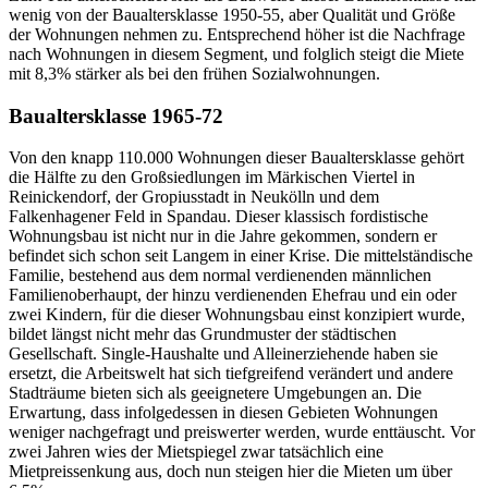
wenig von der Baualtersklasse 1950-55, aber Qualität und Größe
der Wohnungen nehmen zu. Entsprechend höher ist die Nachfrage
nach Wohnungen in diesem Segment, und folglich steigt die Miete
mit 8,3% stärker als bei den frühen Sozialwohnungen.
Baualtersklasse 1965-72
Von den knapp 110.000 Wohnungen dieser Baualtersklasse gehört
die Hälfte zu den Großsiedlungen im Märkischen Viertel in
Reinickendorf, der Gropiusstadt in Neukölln und dem
Falkenhagener Feld in Spandau. Dieser klassisch fordistische
Wohnungsbau ist nicht nur in die Jahre gekommen, sondern er
befindet sich schon seit Langem in einer Krise. Die mittelständische
Familie, bestehend aus dem normal verdienenden männlichen
Familienoberhaupt, der hinzu verdienenden Ehefrau und ein oder
zwei Kindern, für die dieser Wohnungsbau einst konzipiert wurde,
bildet längst nicht mehr das Grundmuster der städtischen
Gesellschaft. Single-Haushalte und Alleinerziehende haben sie
ersetzt, die Arbeitswelt hat sich tiefgreifend verändert und andere
Stadträume bieten sich als geeignetere Umgebungen an. Die
Erwartung, dass infolgedessen in diesen Gebieten Wohnungen
weniger nachgefragt und preiswerter werden, wurde enttäuscht. Vor
zwei Jahren wies der Mietspiegel zwar tatsächlich eine
Mietpreissenkung aus, doch nun steigen hier die Mieten um über