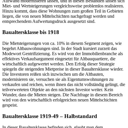
Aufwand modernisieren lassen, und in diesen Beständen lassen sich
Miet- und Wertsteigerungen vergleichsweise problemlos realisieren.
Hinzu kommt, dass diese Wohnungen zum großen Teil in Gebieten
liegen, die von neuen Mittelschichten nachgefragt werden und
entsprechendem Aufwertungsdruck ausgesetzt sind.
Baualtersklasse bis 1918
Die Mietsteigerungen von ca. 10% in diesem Segment zeigen, wie
begehrt Altbauwohnungen sind. In der Stadt kursiert zurzeit das
Modewort Gentrifizierung. Es wird von der Immobilienbranche als
effektives Verkaufsargument eingesetzt für Altbauquartiere, die
wirtschaftlich aufgewertet werden. Den Erfolg dieser Strategie
spiegeln die steigenden Mietpreise in dieser Baualtersklasse wieder.
Die Investoren reißen sich inzwischen um die Altbauten,
modernisieren sie, versuchen sie als Eigentumswohnungen zu
verkaufen und reichen, wenn ihnen das nicht vollständig gelingt, die
teilverwerteten Objekte an den nächsten Investor weiter. Kein
Wunder, dass die Mieten steigen. Die Nachfrage in diesem Bereich
wird von den wirtschaftlich erfolgreichen neuen Mittelschichten
gespeist.
Baualtersklasse 1919-49 – Halbstandard
In dieser Baualtersklasse befinden sich, glaubt man dem