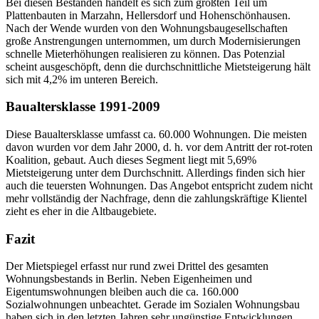
Bei diesen Beständen handelt es sich zum größten Teil um
Plattenbauten in Marzahn, Hellersdorf und Hohenschönhausen.
Nach der Wende wurden von den Wohnungsbaugesellschaften
große Anstrengungen unternommen, um durch Modernisierungen
schnelle Mieterhöhungen realisieren zu können. Das Potenzial
scheint ausgeschöpft, denn die durchschnittliche Mietsteigerung hält
sich mit 4,2% im unteren Bereich.
Baualtersklasse 1991-2009
Diese Baualtersklasse umfasst ca. 60.000 Wohnungen. Die meisten
davon wurden vor dem Jahr 2000, d. h. vor dem Antritt der rot-roten
Koalition, gebaut. Auch dieses Segment liegt mit 5,69%
Mietsteigerung unter dem Durchschnitt. Allerdings finden sich hier
auch die teuersten Wohnungen. Das Angebot entspricht zudem nicht
mehr vollständig der Nachfrage, denn die zahlungskräftige Klientel
zieht es eher in die Altbaugebiete.
Fazit
Der Mietspiegel erfasst nur rund zwei Drittel des gesamten
Wohnungsbestands in Berlin. Neben Eigenheimen und
Eigentumswohnungen bleiben auch die ca. 160.000
Sozialwohnungen unbeachtet. Gerade im Sozialen Wohnungsbau
haben sich in den letzten Jahren sehr ungünstige Entwicklungen