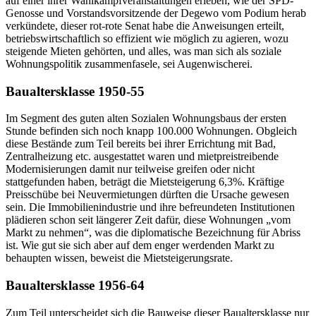
auf einer ihrer Wahlkampfveranstaltungen erleben, wie der SPD-
Genosse und Vorstandsvorsitzende der Degewo vom Podium herab
verkündete, dieser rot-rote Senat habe die Anweisungen erteilt,
betriebswirtschaftlich so effizient wie möglich zu agieren, wozu
steigende Mieten gehörten, und alles, was man sich als soziale
Wohnungspolitik zusammenfasele, sei Augenwischerei.
Baualtersklasse 1950-55
Im Segment des guten alten Sozialen Wohnungsbaus der ersten
Stunde befinden sich noch knapp 100.000 Wohnungen. Obgleich
diese Bestände zum Teil bereits bei ihrer Errichtung mit Bad,
Zentralheizung etc. ausgestattet waren und mietpreistreibende
Modernisierungen damit nur teilweise greifen oder nicht
stattgefunden haben, beträgt die Mietsteigerung 6,3%. Kräftige
Preisschübe bei Neuvermietungen dürften die Ursache gewesen
sein. Die Immobilienindustrie und ihre befreundeten Institutionen
plädieren schon seit längerer Zeit dafür, diese Wohnungen „vom
Markt zu nehmen“, was die diplomatische Bezeichnung für Abriss
ist. Wie gut sie sich aber auf dem enger werdenden Markt zu
behaupten wissen, beweist die Mietsteigerungsrate.
Baualtersklasse 1956-64
Zum Teil unterscheidet sich die Bauweise dieser Baualtersklasse nur