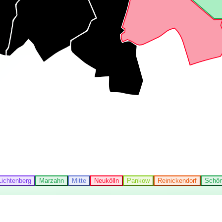
Lichtenberg
Marzahn
Mitte
Neukölln
Pankow
Reinickendorf
Schön