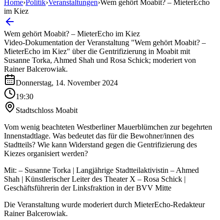
Home
›
Politik
›
Veranstaltungen
›
Wem gehört Moabit? – MieterEcho
im Kiez
Wem gehört Moabit? – MieterEcho im Kiez
Video-Dokumentation der Veranstaltung "Wem gehört Moabit? –
MieterEcho im Kiez" über die Gentrifizierung in Moabit mit
Susanne Torka, Ahmed Shah und Rosa Schick; moderiert von
Rainer Balcerowiak.
Donnerstag, 14. November 2024
19:30
Stadtschloss Moabit
Vom wenig beachteten Westberliner Mauerblümchen zur begehrten
Innenstadtlage. Was bedeutet das für die Bewohner/innen des
Stadtteils? Wie kann Widerstand gegen die Gentrifizierung des
Kiezes organisiert werden?
Mit: – Susanne Torka | Langjährige Stadtteilaktivistin – Ahmed
Shah | Künstlerischer Leiter des Theater X – Rosa Schick |
Geschäftsführerin der Linksfraktion in der BVV Mitte
Die Veranstaltung wurde moderiert durch MieterEcho-Redakteur
Rainer Balcerowiak.