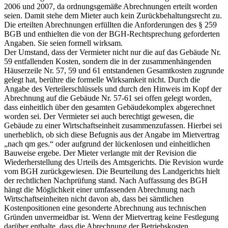
2006 und 2007, da ordnungsgemäße Abrechnungen erteilt worden
seien. Damit stehe dem Mieter auch kein Zurückbehaltungsrecht zu.
Die erteilten Abrechnungen erfüllten die Anforderungen des § 259
BGB und enthielten die von der BGH-Rechtsprechung geforderten
Angaben. Sie seien formell wirksam.
Der Umstand, dass der Vermieter nicht nur die auf das Gebäude Nr.
59 entfallenden Kosten, sondern die in der zusammenhängenden
Häuserzeile Nr. 57, 59 und 61 entstandenen Gesamtkosten zugrunde
gelegt hat, berühre die formelle Wirksamkeit nicht. Durch die
Angabe des Verteilerschlüssels und durch den Hinweis im Kopf der
Abrechnung auf die Gebäude Nr. 57-61 sei offen gelegt worden,
dass einheitlich über den gesamten Gebäudekomplex abgerechnet
worden sei. Der Vermieter sei auch berechtigt gewesen, die
Gebäude zu einer Wirtschaftseinheit zusammenzufassen. Hierbei sei
unerheblich, ob sich diese Befugnis aus der Angabe im Mietvertrag
„nach qm ges.“ oder aufgrund der lückenlosen und einheitlichen
Bauweise ergebe. Der Mieter verlangte mit der Revision die
Wiederherstellung des Urteils des Amtsgerichts. Die Revision wurde
vom BGH zurückgewiesen. Die Beurteilung des Landgerichts hielt
der rechtlichen Nachprüfung stand. Nach Auffassung des BGH
hängt die Möglichkeit einer umfassenden Abrechnung nach
Wirtschaftseinheiten nicht davon ab, dass bei sämtlichen
Kostenpositionen eine gesonderte Abrechnung aus technischen
Gründen unvermeidbar ist. Wenn der Mietvertrag keine Festlegung
darüber enthalte, dass die Abrechnung der Betriebskosten