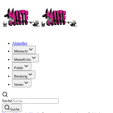
Aktuelles
Mietrecht
MieterEcho
Politik
Beratung
Verein
Suche
Suche