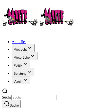
Aktuelles
Mietrecht
MieterEcho
Politik
Beratung
Verein
Suche
Suche