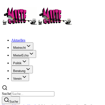
Aktuelles
Mietrecht
MieterEcho
Politik
Beratung
Verein
Suche
Suche