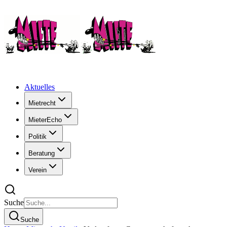
Aktuelles
Mietrecht
MieterEcho
Politik
Beratung
Verein
Suche
Suche