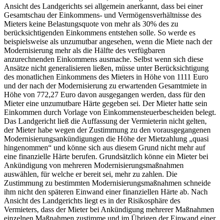
Ansicht des Landgerichts sei allgemein anerkannt, dass bei einer
Gesamtschau der Einkommens- und Vermögensverhältnisse des
Mieters keine Belastungsquote von mehr als 30% des zu
berücksichtigenden Einkommens entstehen solle. So werde es
beispielsweise als unzumutbar angesehen, wenn die Miete nach der
Modernisierung mehr als die Hälfte des verfügbaren
anzurechnenden Einkommens ausmache. Selbst wenn sich diese
Ansätze nicht generalisieren ließen, müsse unter Berücksichtigung
des monatlichen Einkommens des Mieters in Höhe von 1111 Euro
und der nach der Modernisierung zu erwartenden Gesamtmiete in
Höhe von 772,27 Euro davon ausgegangen werden, dass für den
Mieter eine unzumutbare Härte gegeben sei. Der Mieter hatte sein
Einkommen durch Vorlage von Einkommensteuerbescheiden belegt.
Das Landgericht ließ die Auffassung der Vermieterin nicht gelten,
der Mieter habe wegen der Zustimmung zu den vorausgegangenen
Modernisierungsankündigungen die Höhe der Mietzahlung „quasi
hingenommen“ und könne sich aus diesem Grund nicht mehr auf
eine finanzielle Härte berufen. Grundsätzlich könne ein Mieter bei
Ankündigung von mehreren Modernisierungsmaßnahmen
auswählen, für welche er bereit sei, mehr zu zahlen. Die
Zustimmung zu bestimmten Modernisierungsmaßnahmen schneide
ihm nicht den späteren Einwand einer finanziellen Härte ab. Nach
Ansicht des Landgerichts liegt es in der Risikosphäre des
Vermieters, dass der Mieter bei Ankündigung mehrerer Maßnahmen
einzelnen Maßnahmen zustimme und im Übrigen der Einwand einer