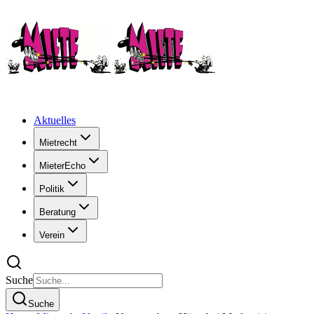
Aktuelles
Mietrecht
MieterEcho
Politik
Beratung
Verein
Suche
Suche