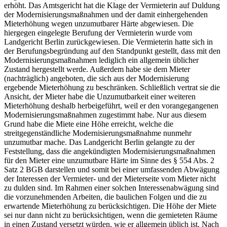
erhöht. Das Amtsgericht hat die Klage der Vermieterin auf Duldung
der Modernisierungsmaßnahmen und der damit einhergehenden
Mieterhöhung wegen unzumutbarer Härte abgewiesen. Die
hiergegen eingelegte Berufung der Vermieterin wurde vom
Landgericht Berlin zurückgewiesen. Die Vermieterin hatte sich in
der Berufungsbegründung auf den Standpunkt gestellt, dass mit den
Modernisierungsmaßnahmen lediglich ein allgemein üblicher
Zustand hergestellt werde. Außerdem habe sie dem Mieter
(nachträglich) angeboten, die sich aus der Modernisierung
ergebende Mieterhöhung zu beschränken. Schließlich vertrat sie die
Ansicht, der Mieter habe die Unzumutbarkeit einer weiteren
Mieterhöhung deshalb herbeigeführt, weil er den vorangegangenen
Modernisierungsmaßnahmen zugestimmt habe. Nur aus diesem
Grund habe die Miete eine Höhe erreicht, welche die
streitgegenständliche Modernisierungsmaßnahme nunmehr
unzumutbar mache. Das Landgericht Berlin gelangte zu der
Feststellung, dass die angekündigten Modernisierungsmaßnahmen
für den Mieter eine unzumutbare Härte im Sinne des § 554 Abs. 2
Satz 2 BGB darstellen und somit bei einer umfassenden Abwägung
der Interessen der Vermieter- und der Mieterseite vom Mieter nicht
zu dulden sind. Im Rahmen einer solchen Interessenabwägung sind
die vorzunehmenden Arbeiten, die baulichen Folgen und die zu
erwartende Mieterhöhung zu berücksichtigen. Die Höhe der Miete
sei nur dann nicht zu berücksichtigen, wenn die gemieteten Räume
in einen Zustand versetzt würden, wie er allgemein üblich ist. Nach