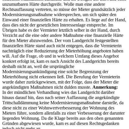
unzumutbaren Härte durchgreife. Wolle man eine andere
Rechtsauffassung vertreten, so müsse der Mieter grundsätzlich jeder
Modernisierungsmaßnahme widersprechen, um sich später den
Einwand einer finanziellen Härte zu erhalten. Es liege auf der Hand,
dass dies nicht der gesetzlichen Interessenlage entspreche. Im
Übrigen habe es der Vermieter letztlich selber in der Hand, durch
Verzicht auf die eine oder andere Maßnahme eine finanzielle Härte
für den Mieter abzuwenden. Der vom Landgericht festgestellten
finanziellen Härte stand auch nicht entgegen, dass die Vermieterin
nachträglich eine Reduzierung der Mieterhöhung angeboten haben
will. Auf die Frage, ob und in welchem Umfang dieses Angebot
konkret erfolgt ist, kam es nach Ansicht des Landgerichts bereits
deshalb nicht an, weil die ursprüngliche
Modernisierungsankündigung eine solche Begrenzung der
Mieterhöhung nicht erkennen ließ. Die Berufung der Vermieterin
wurde daher zurückgewiesen, mit der Folge, dass der Mieter die
angekündigten Maßnahmen nicht dulden musste.
Anmerkung:
In der mündlichen Verhandlung wies das Landgericht darüber
hinaus darauf hin, dass nach seiner Auffassung die angekündigte
Trittschalldämmung keine Modernisierungsmaßnahme darstelle, da
diese nicht zu einer Wohnwertverbesserung der Wohnung des
Mieters führe, sondern allenfalls zu einer Verbesserung der darunter
liegenden Wohnung. Da die Klage bereits aus den oben genannten
Gründen abgewiesen wurde, kam es auf diesen Rechtsgedanken
jedoch nicht mehr an.