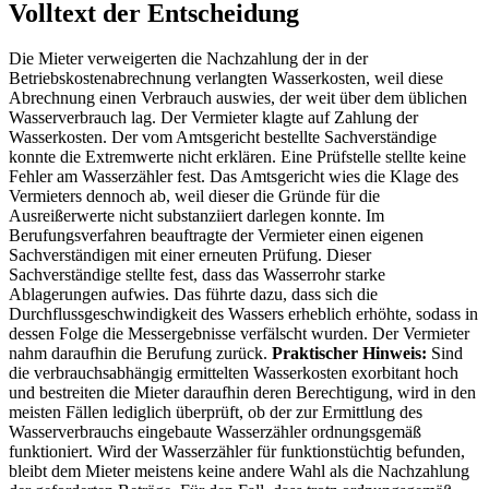
Volltext der Entscheidung
Die Mieter verweigerten die Nachzahlung der in der
Betriebskostenabrechnung verlangten Wasserkosten, weil diese
Abrechnung einen Verbrauch auswies, der weit über dem üblichen
Wasserverbrauch lag. Der Vermieter klagte auf Zahlung der
Wasserkosten. Der vom Amtsgericht bestellte Sachverständige
konnte die Extremwerte nicht erklären. Eine Prüfstelle stellte keine
Fehler am Wasserzähler fest. Das Amtsgericht wies die Klage des
Vermieters dennoch ab, weil dieser die Gründe für die
Ausreißerwerte nicht substanziiert darlegen konnte. Im
Berufungsverfahren beauftragte der Vermieter einen eigenen
Sachverständigen mit einer erneuten Prüfung. Dieser
Sachverständige stellte fest, dass das Wasserrohr starke
Ablagerungen aufwies. Das führte dazu, dass sich die
Durchflussgeschwindigkeit des Wassers erheblich erhöhte, sodass in
dessen Folge die Messergebnisse verfälscht wurden. Der Vermieter
nahm daraufhin die Berufung zurück.
Praktischer Hinweis:
Sind
die verbrauchsabhängig ermittelten Wasserkosten exorbitant hoch
und bestreiten die Mieter daraufhin deren Berechtigung, wird in den
meisten Fällen lediglich überprüft, ob der zur Ermittlung des
Wasserverbrauchs eingebaute Wasserzähler ordnungsgemäß
funktioniert. Wird der Wasserzähler für funktionstüchtig befunden,
bleibt dem Mieter meistens keine andere Wahl als die Nachzahlung