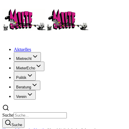
Aktuelles
Mietrecht
MieterEcho
Politik
Beratung
Verein
Suche
Suche