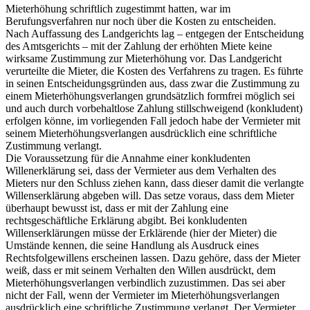
Mieterhöhung schriftlich zugestimmt hatten, war im
Berufungsverfahren nur noch über die Kosten zu entscheiden.
Nach Auffassung des Landgerichts lag – entgegen der Entscheidung
des Amtsgerichts – mit der Zahlung der erhöhten Miete keine
wirksame Zustimmung zur Mieterhöhung vor. Das Landgericht
verurteilte die Mieter, die Kosten des Verfahrens zu tragen. Es führte
in seinen Entscheidungsgründen aus, dass zwar die Zustimmung zu
einem Mieterhöhungsverlangen grundsätzlich formfrei möglich sei
und auch durch vorbehaltlose Zahlung stillschweigend (konkludent)
erfolgen könne, im vorliegenden Fall jedoch habe der Vermieter mit
seinem Mieterhöhungsverlangen ausdrücklich eine schriftliche
Zustimmung verlangt.
Die Voraussetzung für die Annahme einer konkludenten
Willenerklärung sei, dass der Vermieter aus dem Verhalten des
Mieters nur den Schluss ziehen kann, dass dieser damit die verlangte
Willenserklärung abgeben will. Das setze voraus, dass dem Mieter
überhaupt bewusst ist, dass er mit der Zahlung eine
rechtsgeschäftliche Erklärung abgibt. Bei konkludenten
Willenserklärungen müsse der Erklärende (hier der Mieter) die
Umstände kennen, die seine Handlung als Ausdruck eines
Rechtsfolgewillens erscheinen lassen. Dazu gehöre, dass der Mieter
weiß, dass er mit seinem Verhalten den Willen ausdrückt, dem
Mieterhöhungsverlangen verbindlich zuzustimmen. Das sei aber
nicht der Fall, wenn der Vermieter im Mieterhöhungsverlangen
ausdrücklich eine schriftliche Zustimmung verlangt. Der Vermieter