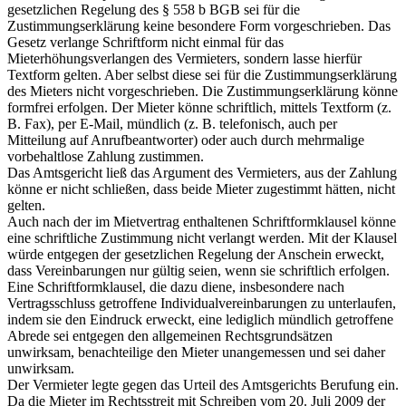
gesetzlichen Regelung des § 558 b BGB sei für die
Zustimmungserklärung keine besondere Form vorgeschrieben. Das
Gesetz verlange Schriftform nicht einmal für das
Mieterhöhungsverlangen des Vermieters, sondern lasse hierfür
Textform gelten. Aber selbst diese sei für die Zustimmungserklärung
des Mieters nicht vorgeschrieben. Die Zustimmungserklärung könne
formfrei erfolgen. Der Mieter könne schriftlich, mittels Textform (z.
B. Fax), per E-Mail, mündlich (z. B. telefonisch, auch per
Mitteilung auf Anrufbeantworter) oder auch durch mehrmalige
vorbehaltlose Zahlung zustimmen.
Das Amtsgericht ließ das Argument des Vermieters, aus der Zahlung
könne er nicht schließen, dass beide Mieter zugestimmt hätten, nicht
gelten.
Auch nach der im Mietvertrag enthaltenen Schriftformklausel könne
eine schriftliche Zustimmung nicht verlangt werden. Mit der Klausel
würde entgegen der gesetzlichen Regelung der Anschein erweckt,
dass Vereinbarungen nur gültig seien, wenn sie schriftlich erfolgen.
Eine Schriftformklausel, die dazu diene, insbesondere nach
Vertragsschluss getroffene Individualvereinbarungen zu unterlaufen,
indem sie den Eindruck erweckt, eine lediglich mündlich getroffene
Abrede sei entgegen den allgemeinen Rechtsgrundsätzen
unwirksam, benachteilige den Mieter unangemessen und sei daher
unwirksam.
Der Vermieter legte gegen das Urteil des Amtsgerichts Berufung ein.
Da die Mieter im Rechtsstreit mit Schreiben vom 20. Juli 2009 der