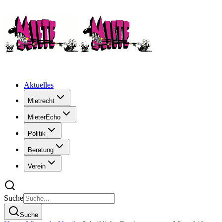
Aktuelles
Mietrecht
MieterEcho
Politik
Beratung
Verein
Suche
Suche