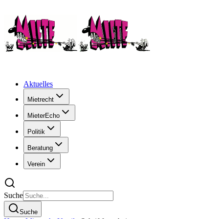
Aktuelles
Mietrecht
MieterEcho
Politik
Beratung
Verein
Suche
Suche