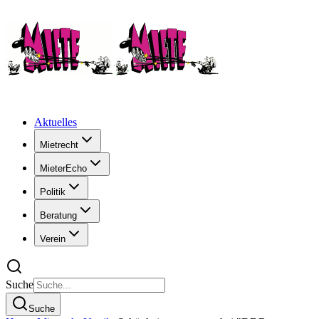
Aktuelles
Mietrecht
MieterEcho
Politik
Beratung
Verein
Suche
Suche