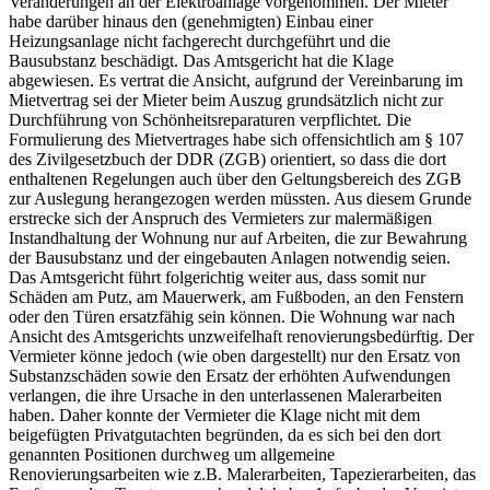
Veränderungen an der Elektroanlage vorgenommen. Der Mieter
habe darüber hinaus den (genehmigten) Einbau einer
Heizungsanlage nicht fachgerecht durchgeführt und die
Bausubstanz beschädigt. Das Amtsgericht hat die Klage
abgewiesen. Es vertrat die Ansicht, aufgrund der Vereinbarung im
Mietvertrag sei der Mieter beim Auszug grundsätzlich nicht zur
Durchführung von Schönheitsreparaturen verpflichtet. Die
Formulierung des Mietvertrages habe sich offensichtlich am § 107
des Zivilgesetzbuch der DDR (ZGB) orientiert, so dass die dort
enthaltenen Regelungen auch über den Geltungsbereich des ZGB
zur Auslegung herangezogen werden müssten. Aus diesem Grunde
erstrecke sich der Anspruch des Vermieters zur malermäßigen
Instandhaltung der Wohnung nur auf Arbeiten, die zur Bewahrung
der Bausubstanz und der eingebauten Anlagen notwendig seien.
Das Amtsgericht führt folgerichtig weiter aus, dass somit nur
Schäden am Putz, am Mauerwerk, am Fußboden, an den Fenstern
oder den Türen ersatzfähig sein können. Die Wohnung war nach
Ansicht des Amtsgerichts unzweifelhaft renovierungsbedürftig. Der
Vermieter könne jedoch (wie oben dargestellt) nur den Ersatz von
Substanzschäden sowie den Ersatz der erhöhten Aufwendungen
verlangen, die ihre Ursache in den unterlassenen Malerarbeiten
haben. Daher konnte der Vermieter die Klage nicht mit dem
beigefügten Privatgutachten begründen, da es sich bei den dort
genannten Positionen durchweg um allgemeine
Renovierungsarbeiten wie z.B. Malerarbeiten, Tapezierarbeiten, das