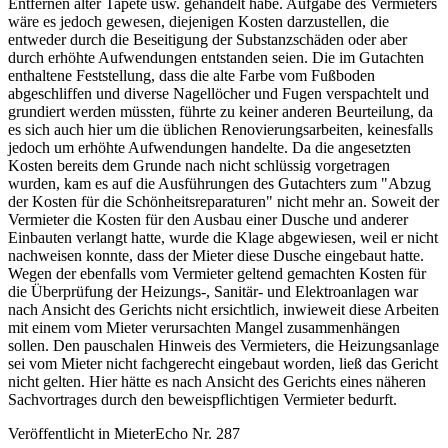
Entfernen alter Tapete usw. gehandelt habe. Aufgabe des Vermieters
wäre es jedoch gewesen, diejenigen Kosten darzustellen, die
entweder durch die Beseitigung der Substanzschäden oder aber
durch erhöhte Aufwendungen entstanden seien. Die im Gutachten
enthaltene Feststellung, dass die alte Farbe vom Fußboden
abgeschliffen und diverse Nagellöcher und Fugen verspachtelt und
grundiert werden müssten, führte zu keiner anderen Beurteilung, da
es sich auch hier um die üblichen Renovierungsarbeiten, keinesfalls
jedoch um erhöhte Aufwendungen handelte. Da die angesetzten
Kosten bereits dem Grunde nach nicht schlüssig vorgetragen
wurden, kam es auf die Ausführungen des Gutachters zum "Abzug
der Kosten für die Schönheitsreparaturen" nicht mehr an. Soweit der
Vermieter die Kosten für den Ausbau einer Dusche und anderer
Einbauten verlangt hatte, wurde die Klage abgewiesen, weil er nicht
nachweisen konnte, dass der Mieter diese Dusche eingebaut hatte.
Wegen der ebenfalls vom Vermieter geltend gemachten Kosten für
die Überprüfung der Heizungs-, Sanitär- und Elektroanlagen war
nach Ansicht des Gerichts nicht ersichtlich, inwieweit diese Arbeiten
mit einem vom Mieter verursachten Mangel zusammenhängen
sollen. Den pauschalen Hinweis des Vermieters, die Heizungsanlage
sei vom Mieter nicht fachgerecht eingebaut worden, ließ das Gericht
nicht gelten. Hier hätte es nach Ansicht des Gerichts eines näheren
Sachvortrages durch den beweispflichtigen Vermieter bedurft.
Veröffentlicht in MieterEcho Nr. 287