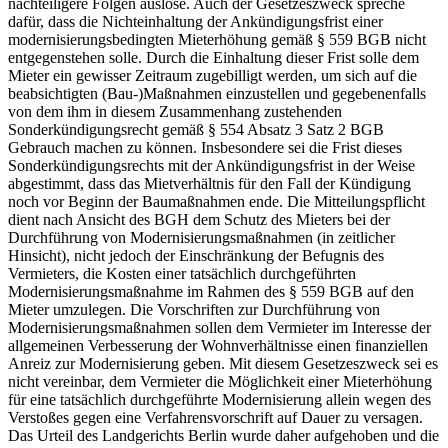
nachteiligere Folgen auslöse. Auch der Gesetzeszweck spreche
dafür, dass die Nichteinhaltung der Ankündigungsfrist einer
modernisierungsbedingten Mieterhöhung gemäß § 559 BGB nicht
entgegenstehen solle. Durch die Einhaltung dieser Frist solle dem
Mieter ein gewisser Zeitraum zugebilligt werden, um sich auf die
beabsichtigten (Bau-)Maßnahmen einzustellen und gegebenenfalls
von dem ihm in diesem Zusammenhang zustehenden
Sonderkündigungsrecht gemäß § 554 Absatz 3 Satz 2 BGB
Gebrauch machen zu können. Insbesondere sei die Frist dieses
Sonderkündigungsrechts mit der Ankündigungsfrist in der Weise
abgestimmt, dass das Mietverhältnis für den Fall der Kündigung
noch vor Beginn der Baumaßnahmen ende. Die Mitteilungspflicht
dient nach Ansicht des BGH dem Schutz des Mieters bei der
Durchführung von Modernisierungsmaßnahmen (in zeitlicher
Hinsicht), nicht jedoch der Einschränkung der Befugnis des
Vermieters, die Kosten einer tatsächlich durchgeführten
Modernisierungsmaßnahme im Rahmen des § 559 BGB auf den
Mieter umzulegen. Die Vorschriften zur Durchführung von
Modernisierungsmaßnahmen sollen dem Vermieter im Interesse der
allgemeinen Verbesserung der Wohnverhältnisse einen finanziellen
Anreiz zur Modernisierung geben. Mit diesem Gesetzeszweck sei es
nicht vereinbar, dem Vermieter die Möglichkeit einer Mieterhöhung
für eine tatsächlich durchgeführte Modernisierung allein wegen des
Verstoßes gegen eine Verfahrensvorschrift auf Dauer zu versagen.
Das Urteil des Landgerichts Berlin wurde daher aufgehoben und die