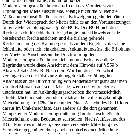
eine formell fehlerhafte Ankündigung der
Modernisierungsmaßnahmen das Recht des Vermieters zur
Erhöhung der Miete ausschließe, solange nicht die Mieter die
Maßnahmen (ausdrücklich oder stillschweigend) geduldet hätten.
Durch den Widerspruch der Mieter fehle es an den Voraussetzungen
für eine Mieterhöhung nach § 559 BGB. Der BGH hielt diese
Rechtsansicht für fehlerhaft. Er gelangte unter Hinweis auf die
bestehenden Rechtsansichten und die bislang geltende
Rechtsprechung des Kammergerichts zu dem Ergebnis, dass eine
fehlerhafte oder nicht eingehaltene Ankündigungsfrist die Erhöhung
der Miete im Anschluss an die Durchführung der
Modernisierungsmaßnahmen nicht automatisch ausschließe.
Begründet wurde diese Ansicht mit dem Hinweis auf § 559 b
Absatz 2 Satz 2 BGB. Nach dem Wortlaut dieser Vorschrift
verlängert sich die Frist zur Zahlung der Mieterhöhung im
Anschluss an die Durchführung von Modernisierungsmaßnahmen
von drei Monaten auf sechs Monate, wenn der Vermieter es
unterlassen hat, im Ankündigungsschreiben die voraussichtlich
erhöhte Miete mitzuteilen oder die tatsächliche die angekündigte
Mieterhöhung um 10% überschreitet. Nach Ansicht des BGH folge
daraus im Umkehrschluss, dass andere als die dort genannten
Mängel einer Modernisierungsmitteilung für die anschließende
Mieterhöhung ohne Bedeutung sein sollen. Nach Auffassung des
BGH könne es nicht sein, dass eine verspätete Mitteilung des
Vermieters gegenüber einer gänzlich unterlassenen Mitteilung