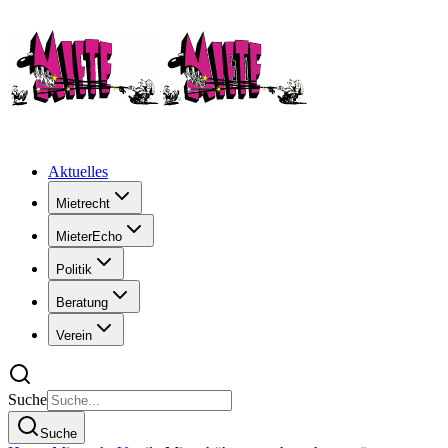
Aktuelles
Mietrecht
MieterEcho
Politik
Beratung
Verein
Suche
Suche