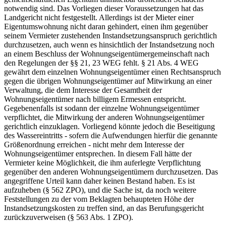
notwendig sind. Das Vorliegen dieser Voraussetzungen hat das
Landgericht nicht festgestellt. Allerdings ist der Mieter einer
Eigentumswohnung nicht daran gehindert, einen ihm gegenüber
seinem Vermieter zustehenden Instandsetzungsanspruch gerichtlich
durchzusetzen, auch wenn es hinsichtlich der Instandsetzung noch
an einem Beschluss der Wohnungseigentümergemeinschaft nach
den Regelungen der §§ 21, 23 WEG fehlt. § 21 Abs. 4 WEG
gewährt dem einzelnen Wohnungseigentümer einen Rechtsanspruch
gegen die übrigen Wohnungseigentümer auf Mitwirkung an einer
Verwaltung, die dem Interesse der Gesamtheit der
Wohnungseigentümer nach billigem Ermessen entspricht.
Gegebenenfalls ist sodann der einzelne Wohnungseigentümer
verpflichtet, die Mitwirkung der anderen Wohnungseigentümer
gerichtlich einzuklagen. Vorliegend könnte jedoch die Beseitigung
des Wassereintritts - sofern die Aufwendungen hierfür die genannte
Größenordnung erreichen - nicht mehr dem Interesse der
Wohnungseigentümer entsprechen. In diesem Fall hätte der
Vermieter keine Möglichkeit, die ihm auferlegte Verpflichtung
gegenüber den anderen Wohnungseigentümern durchzusetzen. Das
angegriffene Urteil kann daher keinen Bestand haben. Es ist
aufzuheben (§ 562 ZPO), und die Sache ist, da noch weitere
Feststellungen zu der vom Beklagten behaupteten Höhe der
Instandsetzungskosten zu treffen sind, an das Berufungsgericht
zurückzuverweisen (§ 563 Abs. 1 ZPO).