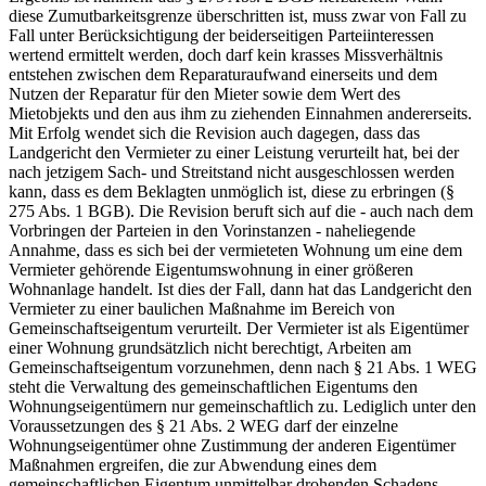
diese Zumutbarkeitsgrenze überschritten ist, muss zwar von Fall zu
Fall unter Berücksichtigung der beiderseitigen Parteiinteressen
wertend ermittelt werden, doch darf kein krasses Missverhältnis
entstehen zwischen dem Reparaturaufwand einerseits und dem
Nutzen der Reparatur für den Mieter sowie dem Wert des
Mietobjekts und den aus ihm zu ziehenden Einnahmen andererseits.
Mit Erfolg wendet sich die Revision auch dagegen, dass das
Landgericht den Vermieter zu einer Leistung verurteilt hat, bei der
nach jetzigem Sach- und Streitstand nicht ausgeschlossen werden
kann, dass es dem Beklagten unmöglich ist, diese zu erbringen (§
275 Abs. 1 BGB). Die Revision beruft sich auf die - auch nach dem
Vorbringen der Parteien in den Vorinstanzen - naheliegende
Annahme, dass es sich bei der vermieteten Wohnung um eine dem
Vermieter gehörende Eigentumswohnung in einer größeren
Wohnanlage handelt. Ist dies der Fall, dann hat das Landgericht den
Vermieter zu einer baulichen Maßnahme im Bereich von
Gemeinschaftseigentum verurteilt. Der Vermieter ist als Eigentümer
einer Wohnung grundsätzlich nicht berechtigt, Arbeiten am
Gemeinschaftseigentum vorzunehmen, denn nach § 21 Abs. 1 WEG
steht die Verwaltung des gemeinschaftlichen Eigentums den
Wohnungseigentümern nur gemeinschaftlich zu. Lediglich unter den
Voraussetzungen des § 21 Abs. 2 WEG darf der einzelne
Wohnungseigentümer ohne Zustimmung der anderen Eigentümer
Maßnahmen ergreifen, die zur Abwendung eines dem
gemeinschaftlichen Eigentum unmittelbar drohenden Schadens