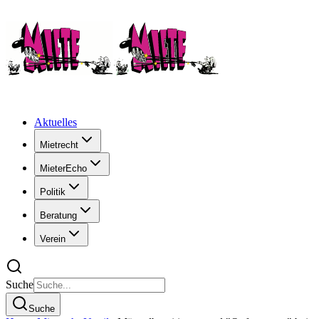
Aktuelles
Mietrecht
MieterEcho
Politik
Beratung
Verein
Suche
Suche