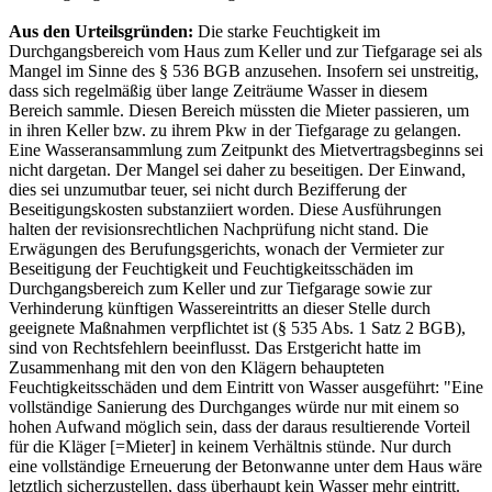
Aus den Urteilsgründen:
Die starke Feuchtigkeit im
Durchgangsbereich vom Haus zum Keller und zur Tiefgarage sei als
Mangel im Sinne des § 536 BGB anzusehen. Insofern sei unstreitig,
dass sich regelmäßig über lange Zeiträume Wasser in diesem
Bereich sammle. Diesen Bereich müssten die Mieter passieren, um
in ihren Keller bzw. zu ihrem Pkw in der Tiefgarage zu gelangen.
Eine Wasseransammlung zum Zeitpunkt des Mietvertragsbeginns sei
nicht dargetan. Der Mangel sei daher zu beseitigen. Der Einwand,
dies sei unzumutbar teuer, sei nicht durch Bezifferung der
Beseitigungskosten substanziiert worden. Diese Ausführungen
halten der revisionsrechtlichen Nachprüfung nicht stand. Die
Erwägungen des Berufungsgerichts, wonach der Vermieter zur
Beseitigung der Feuchtigkeit und Feuchtigkeitsschäden im
Durchgangsbereich zum Keller und zur Tiefgarage sowie zur
Verhinderung künftigen Wassereintritts an dieser Stelle durch
geeignete Maßnahmen verpflichtet ist (§ 535 Abs. 1 Satz 2 BGB),
sind von Rechtsfehlern beeinflusst. Das Erstgericht hatte im
Zusammenhang mit den von den Klägern behaupteten
Feuchtigkeitsschäden und dem Eintritt von Wasser ausgeführt: "Eine
vollständige Sanierung des Durchganges würde nur mit einem so
hohen Aufwand möglich sein, dass der daraus resultierende Vorteil
für die Kläger [=Mieter] in keinem Verhältnis stünde. Nur durch
eine vollständige Erneuerung der Betonwanne unter dem Haus wäre
letztlich sicherzustellen, dass überhaupt kein Wasser mehr eintritt.