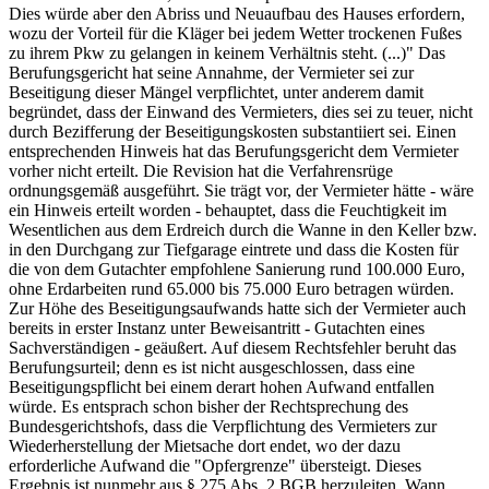
Dies würde aber den Abriss und Neuaufbau des Hauses erfordern,
wozu der Vorteil für die Kläger bei jedem Wetter trockenen Fußes
zu ihrem Pkw zu gelangen in keinem Verhältnis steht. (...)" Das
Berufungsgericht hat seine Annahme, der Vermieter sei zur
Beseitigung dieser Mängel verpflichtet, unter anderem damit
begründet, dass der Einwand des Vermieters, dies sei zu teuer, nicht
durch Bezifferung der Beseitigungskosten substantiiert sei. Einen
entsprechenden Hinweis hat das Berufungsgericht dem Vermieter
vorher nicht erteilt. Die Revision hat die Verfahrensrüge
ordnungsgemäß ausgeführt. Sie trägt vor, der Vermieter hätte - wäre
ein Hinweis erteilt worden - behauptet, dass die Feuchtigkeit im
Wesentlichen aus dem Erdreich durch die Wanne in den Keller bzw.
in den Durchgang zur Tiefgarage eintrete und dass die Kosten für
die von dem Gutachter empfohlene Sanierung rund 100.000 Euro,
ohne Erdarbeiten rund 65.000 bis 75.000 Euro betragen würden.
Zur Höhe des Beseitigungsaufwands hatte sich der Vermieter auch
bereits in erster Instanz unter Beweisantritt - Gutachten eines
Sachverständigen - geäußert. Auf diesem Rechtsfehler beruht das
Berufungsurteil; denn es ist nicht ausgeschlossen, dass eine
Beseitigungspflicht bei einem derart hohen Aufwand entfallen
würde. Es entsprach schon bisher der Rechtsprechung des
Bundesgerichtshofs, dass die Verpflichtung des Vermieters zur
Wiederherstellung der Mietsache dort endet, wo der dazu
erforderliche Aufwand die "Opfergrenze" übersteigt. Dieses
Ergebnis ist nunmehr aus § 275 Abs. 2 BGB herzuleiten. Wann