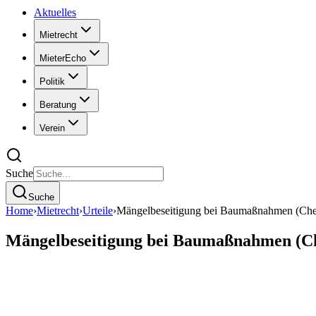
Aktuelles
Mietrecht
MieterEcho
Politik
Beratung
Verein
Suche
Suche
Home
›
Mietrecht
›
Urteile
›
Mängelbeseitigung bei Baumaßnahmen (Chem
Mängelbeseitigung bei Baumaßnahmen (Ch