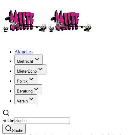
Aktuelles
Mietrecht
MieterEcho
Politik
Beratung
Verein
Suche
Suche