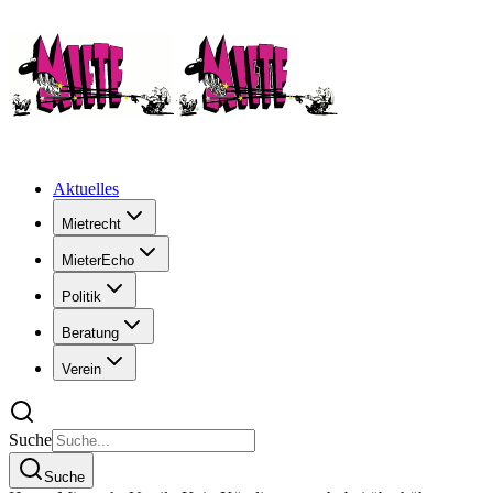
Aktuelles
Mietrecht
MieterEcho
Politik
Beratung
Verein
Suche
Suche