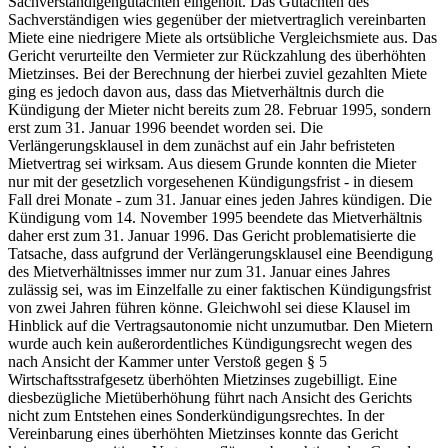
Sachverständigengutachten eingeholt. Das Gutachten des
Sachverständigen wies gegenüber der mietvertraglich vereinbarten
Miete eine niedrigere Miete als ortsübliche Vergleichsmiete aus. Das
Gericht verurteilte den Vermieter zur Rückzahlung des überhöhten
Mietzinses. Bei der Berechnung der hierbei zuviel gezahlten Miete
ging es jedoch davon aus, dass das Mietverhältnis durch die
Kündigung der Mieter nicht bereits zum 28. Februar 1995, sondern
erst zum 31. Januar 1996 beendet worden sei. Die
Verlängerungsklausel in dem zunächst auf ein Jahr befristeten
Mietvertrag sei wirksam. Aus diesem Grunde konnten die Mieter
nur mit der gesetzlich vorgesehenen Kündigungsfrist - in diesem
Fall drei Monate - zum 31. Januar eines jeden Jahres kündigen. Die
Kündigung vom 14. November 1995 beendete das Mietverhältnis
daher erst zum 31. Januar 1996. Das Gericht problematisierte die
Tatsache, dass aufgrund der Verlängerungsklausel eine Beendigung
des Mietverhältnisses immer nur zum 31. Januar eines Jahres
zulässig sei, was im Einzelfalle zu einer faktischen Kündigungsfrist
von zwei Jahren führen könne. Gleichwohl sei diese Klausel im
Hinblick auf die Vertragsautonomie nicht unzumutbar. Den Mietern
wurde auch kein außerordentliches Kündigungsrecht wegen des
nach Ansicht der Kammer unter Verstoß gegen § 5
Wirtschaftsstrafgesetz überhöhten Mietzinses zugebilligt. Eine
diesbezügliche Mietüberhöhung führt nach Ansicht des Gerichts
nicht zum Entstehen eines Sonderkündigungsrechtes. In der
Vereinbarung eines überhöhten Mietzinses konnte das Gericht