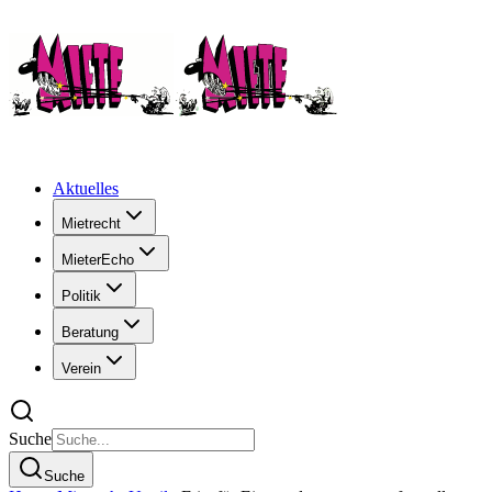
Aktuelles
Mietrecht
MieterEcho
Politik
Beratung
Verein
Suche
Suche