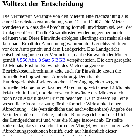
Volltext der Entscheidung
Die Vermieterin verlangte von den Mietern eine Nachzahlung aus
einer Betriebskostenabrechnung vom 12. Juni 2007. Die Mieter
wendeten ein, dass die Abrechnung formell unwirksam sei, weil der
Umlageschlüssel für die Gesamtkosten weder angegeben noch
erläutert war. Diese Einwände erfolgten allerdings erst mehr als ein
Jahr nach Erhalt der Abrechnung während der Gerichtsverfahren
vor dem Amtsgericht und dem Landgericht. Das Landgericht
entschied zugunsten der Vermieterin, da die Einwände der Mieter
gemäß
§ 556 Abs. 3 Satz 5 BGB
verspätet seien. Die dort geregelte
12-Monats-Frist für Einwände des Mieters gegen eine
Betriebskostenabrechnung gelte auch für Einwände gegen die
formelle Richtigkeit einer Abrechnung. Dem hat der
Bundesgerichtshof widersprochen. Der Zugang einer wegen
formeller Mängel unwirksamen Abrechnung setzt diese 12-Monats-
Frist nicht in Lauf, und daher seien Einwände des Mieters auch
noch nach Ablauf dieser Frist zu beachten. Da in diesem Fall eine
wesentliche Voraussetzung für die formelle Wirksamkeit einer
Abrechnung – die (verständliche und nachvollziehbare) Angabe des
Verteilerschlüssels – fehlte, hob der Bundesgerichtshof das Urteil
des Landgerichts auf und wies die Klage insoweit ab. Er stellte
zudem klar, dass ein solcher formeller Mangel, wenn er nur einzelne
Abrechnungspositionen betrifft, auch nur hinsichtlich dieser