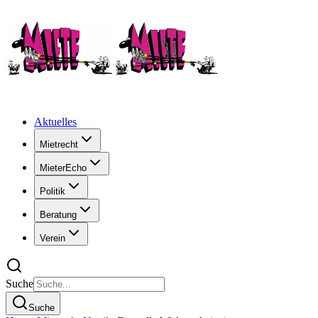
Aktuelles
Mietrecht
MieterEcho
Politik
Beratung
Verein
Suche
Suche