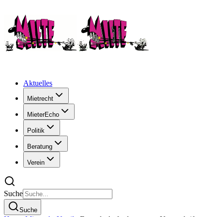
Aktuelles
Mietrecht
MieterEcho
Politik
Beratung
Verein
Suche
Suche