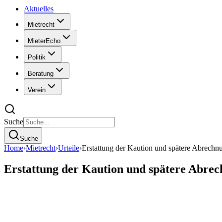
Aktuelles
Mietrecht
MieterEcho
Politik
Beratung
Verein
Suche
Suche
Home
›
Mietrecht
›
Urteile
›
Erstattung der Kaution und spätere Abrechn
Erstattung der Kaution und spätere Abrec