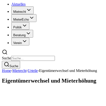
Aktuelles
Mietrecht
MieterEcho
Politik
Beratung
Verein
Suche
Suche
Home
›
Mietrecht
›
Urteile
›
Eigentümerwechsel und Mieterhöhung
Eigentümerwechsel und Mieterhöhung