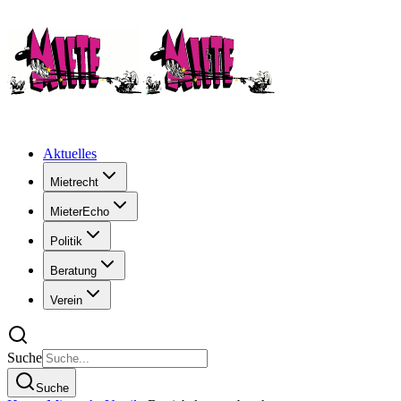
Aktuelles
Mietrecht
MieterEcho
Politik
Beratung
Verein
Suche
Suche