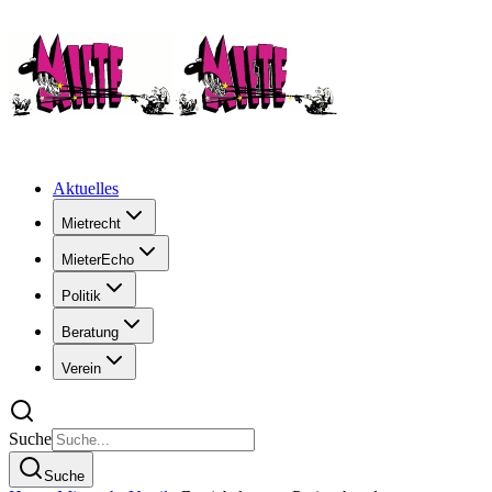
Aktuelles
Mietrecht
MieterEcho
Politik
Beratung
Verein
Suche
Suche