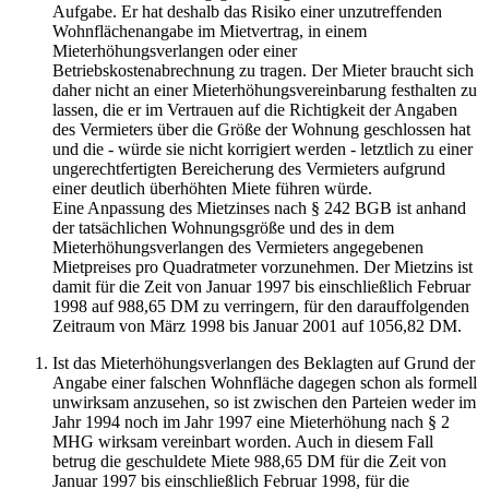
Aufgabe. Er hat deshalb das Risiko einer unzutreffenden
Wohnflächenangabe im Mietvertrag, in einem
Mieterhöhungsverlangen oder einer
Betriebskostenabrechnung zu tragen. Der Mieter braucht sich
daher nicht an einer Mieterhöhungsvereinbarung festhalten zu
lassen, die er im Vertrauen auf die Richtigkeit der Angaben
des Vermieters über die Größe der Wohnung geschlossen hat
und die - würde sie nicht korrigiert werden - letztlich zu einer
ungerechtfertigten Bereicherung des Vermieters aufgrund
einer deutlich überhöhten Miete führen würde.
Eine Anpassung des Mietzinses nach § 242 BGB ist anhand
der tatsächlichen Wohnungsgröße und des in dem
Mieterhöhungsverlangen des Vermieters angegebenen
Mietpreises pro Quadratmeter vorzunehmen. Der Mietzins ist
damit für die Zeit von Januar 1997 bis einschließlich Februar
1998 auf 988,65 DM zu verringern, für den darauffolgenden
Zeitraum von März 1998 bis Januar 2001 auf 1056,82 DM.
Ist das Mieterhöhungsverlangen des Beklagten auf Grund der
Angabe einer falschen Wohnfläche dagegen schon als formell
unwirksam anzusehen, so ist zwischen den Parteien weder im
Jahr 1994 noch im Jahr 1997 eine Mieterhöhung nach § 2
MHG wirksam vereinbart worden. Auch in diesem Fall
betrug die geschuldete Miete 988,65 DM für die Zeit von
Januar 1997 bis einschließlich Februar 1998, für die