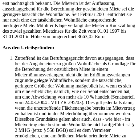
erst nachträglich bekannt. Die Mieterin ist der Auffassung,
ausschlaggebend für die Berechnung der geschuldeten Miete sei die
geringere tatsächliche Wohnfläche. Seit Februar 2001 entrichtet sie
nur noch eine der tatsächlichen Wohnfläche entsprechende
niedrigere Miete. Mit ihrer Klage verlangt die Mieterin Rückzahlung
des zuviel gezahlten Mietzinses für die Zeit vom 01.01.1997 bis
31.01.2001 in Höhe von umgerechnet 3663,02 Euro.
Aus den Urteilsgründen:
Zutreffend ist das Berufungsgericht davon ausgegangen, dass
bei der Angabe einer zu großen Wohnfläche als Grundlage für
die Berechnung der ortsüblichen Miete in einem
Mieterhöhungsverlangen, nicht die im Erhöhungsverlangen
zugrunde gelegte Wohnfläche, sondern die tatsächliche,
geringere Größe der Wohnung maßgeblich ist, wenn es sich
um eine erhebliche, nämlich, wie der Senat entschieden hat,
um eine Abweichung von mehr als 10 % handelt (Senatsurteil
vom 24.03.2004 - VIII ZR 295/03). Dies gilt jedenfalls dann,
wenn die unzutreffende Flächenangabe bereits im Mietvertrag
enthalten ist und in der Mieterhöhung übernommen werden.
Dieselben Grundsätze gelten aber auch, dass - wie hier - im
Mietvertrag eine bestimmte Wohnfläche nicht aufgeführt ist. §
2 MHG (jetzt: § 558 BGB) soll es dem Vermieter
ermöglichen, eine am örtlichen Markt orientierte Miete zu