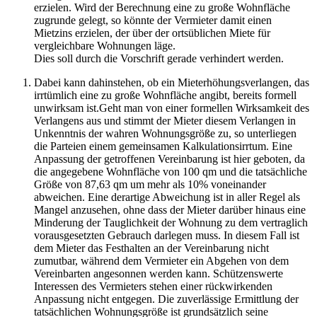
erzielen. Wird der Berechnung eine zu große Wohnfläche
zugrunde gelegt, so könnte der Vermieter damit einen
Mietzins erzielen, der über der ortsüblichen Miete für
vergleichbare Wohnungen läge.
Dies soll durch die Vorschrift gerade verhindert werden.
Dabei kann dahinstehen, ob ein Mieterhöhungsverlangen, das
irrtümlich eine zu große Wohnfläche angibt, bereits formell
unwirksam ist.Geht man von einer formellen Wirksamkeit des
Verlangens aus und stimmt der Mieter diesem Verlangen in
Unkenntnis der wahren Wohnungsgröße zu, so unterliegen
die Parteien einem gemeinsamen Kalkulationsirrtum. Eine
Anpassung der getroffenen Vereinbarung ist hier geboten, da
die angegebene Wohnfläche von 100 qm und die tatsächliche
Größe von 87,63 qm um mehr als 10% voneinander
abweichen. Eine derartige Abweichung ist in aller Regel als
Mangel anzusehen, ohne dass der Mieter darüber hinaus eine
Minderung der Tauglichkeit der Wohnung zu dem vertraglich
vorausgesetzten Gebrauch darlegen muss. In diesem Fall ist
dem Mieter das Festhalten an der Vereinbarung nicht
zumutbar, während dem Vermieter ein Abgehen von dem
Vereinbarten angesonnen werden kann. Schützenswerte
Interessen des Vermieters stehen einer rückwirkenden
Anpassung nicht entgegen. Die zuverlässige Ermittlung der
tatsächlichen Wohnungsgröße ist grundsätzlich seine