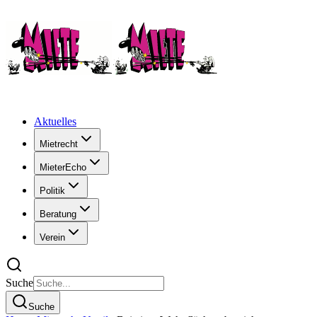
Aktuelles
Mietrecht
MieterEcho
Politik
Beratung
Verein
Suche
Suche