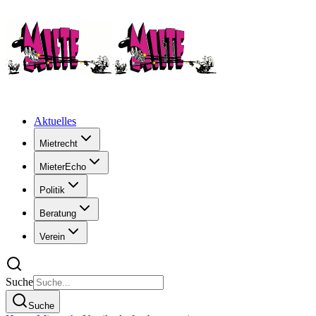
Aktuelles
Mietrecht
MieterEcho
Politik
Beratung
Verein
Suche
Suche