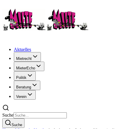
Aktuelles
Mietrecht
MieterEcho
Politik
Beratung
Verein
Suche
Suche