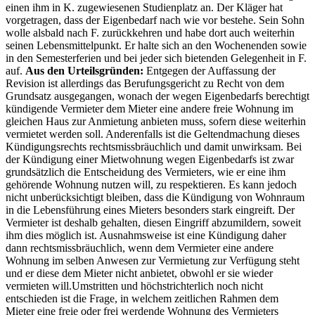
einen ihm in K. zugewiesenen Studienplatz an. Der Kläger hat
vorgetragen, dass der Eigenbedarf nach wie vor bestehe. Sein Sohn
wolle alsbald nach F. zurückkehren und habe dort auch weiterhin
seinen Lebensmittelpunkt. Er halte sich an den Wochenenden sowie
in den Semesterferien und bei jeder sich bietenden Gelegenheit in F.
auf.
Aus den Urteilsgründen:
Entgegen der Auffassung der
Revision ist allerdings das Berufungsgericht zu Recht von dem
Grundsatz ausgegangen, wonach der wegen Eigenbedarfs berechtigt
kündigende Vermieter dem Mieter eine andere freie Wohnung im
gleichen Haus zur Anmietung anbieten muss, sofern diese weiterhin
vermietet werden soll. Anderenfalls ist die Geltendmachung dieses
Kündigungsrechts rechtsmissbräuchlich und damit unwirksam. Bei
der Kündigung einer Mietwohnung wegen Eigenbedarfs ist zwar
grundsätzlich die Entscheidung des Vermieters, wie er eine ihm
gehörende Wohnung nutzen will, zu respektieren. Es kann jedoch
nicht unberücksichtigt bleiben, dass die Kündigung von Wohnraum
in die Lebensführung eines Mieters besonders stark eingreift. Der
Vermieter ist deshalb gehalten, diesen Eingriff abzumildern, soweit
ihm dies möglich ist. Ausnahmsweise ist eine Kündigung daher
dann rechtsmissbräuchlich, wenn dem Vermieter eine andere
Wohnung im selben Anwesen zur Vermietung zur Verfügung steht
und er diese dem Mieter nicht anbietet, obwohl er sie wieder
vermieten will.Umstritten und höchstrichterlich noch nicht
entschieden ist die Frage, in welchem zeitlichen Rahmen dem
Mieter eine freie oder frei werdende Wohnung des Vermieters