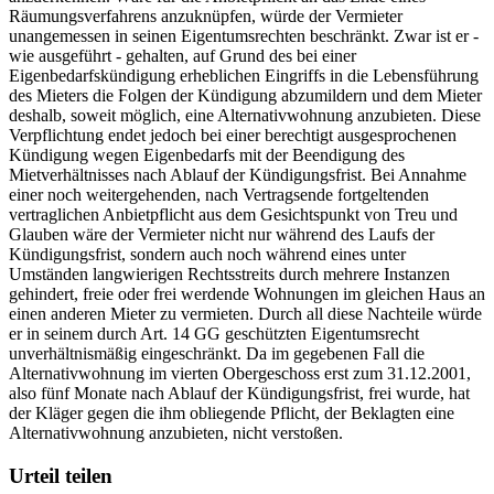
Räumungsverfahrens anzuknüpfen, würde der Vermieter
unangemessen in seinen Eigentumsrechten beschränkt. Zwar ist er -
wie ausgeführt - gehalten, auf Grund des bei einer
Eigenbedarfskündigung erheblichen Eingriffs in die Lebensführung
des Mieters die Folgen der Kündigung abzumildern und dem Mieter
deshalb, soweit möglich, eine Alternativwohnung anzubieten. Diese
Verpflichtung endet jedoch bei einer berechtigt ausgesprochenen
Kündigung wegen Eigenbedarfs mit der Beendigung des
Mietverhältnisses nach Ablauf der Kündigungsfrist. Bei Annahme
einer noch weitergehenden, nach Vertragsende fortgeltenden
vertraglichen Anbietpflicht aus dem Gesichtspunkt von Treu und
Glauben wäre der Vermieter nicht nur während des Laufs der
Kündigungsfrist, sondern auch noch während eines unter
Umständen langwierigen Rechtsstreits durch mehrere Instanzen
gehindert, freie oder frei werdende Wohnungen im gleichen Haus an
einen anderen Mieter zu vermieten. Durch all diese Nachteile würde
er in seinem durch Art. 14 GG geschützten Eigentumsrecht
unverhältnismäßig eingeschränkt. Da im gegebenen Fall die
Alternativwohnung im vierten Obergeschoss erst zum 31.12.2001,
also fünf Monate nach Ablauf der Kündigungsfrist, frei wurde, hat
der Kläger gegen die ihm obliegende Pflicht, der Beklagten eine
Alternativwohnung anzubieten, nicht verstoßen.
Urteil teilen