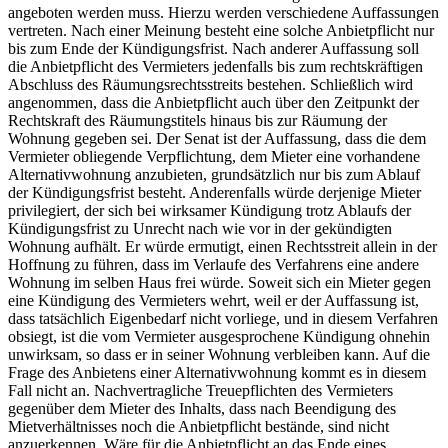
angeboten werden muss. Hierzu werden verschiedene Auffassungen
vertreten. Nach einer Meinung besteht eine solche Anbietpflicht nur
bis zum Ende der Kündigungsfrist. Nach anderer Auffassung soll
die Anbietpflicht des Vermieters jedenfalls bis zum rechtskräftigen
Abschluss des Räumungsrechtsstreits bestehen. Schließlich wird
angenommen, dass die Anbietpflicht auch über den Zeitpunkt der
Rechtskraft des Räumungstitels hinaus bis zur Räumung der
Wohnung gegeben sei. Der Senat ist der Auffassung, dass die dem
Vermieter obliegende Verpflichtung, dem Mieter eine vorhandene
Alternativwohnung anzubieten, grundsätzlich nur bis zum Ablauf
der Kündigungsfrist besteht. Anderenfalls würde derjenige Mieter
privilegiert, der sich bei wirksamer Kündigung trotz Ablaufs der
Kündigungsfrist zu Unrecht nach wie vor in der gekündigten
Wohnung aufhält. Er würde ermutigt, einen Rechtsstreit allein in der
Hoffnung zu führen, dass im Verlaufe des Verfahrens eine andere
Wohnung im selben Haus frei würde. Soweit sich ein Mieter gegen
eine Kündigung des Vermieters wehrt, weil er der Auffassung ist,
dass tatsächlich Eigenbedarf nicht vorliege, und in diesem Verfahren
obsiegt, ist die vom Vermieter ausgesprochene Kündigung ohnehin
unwirksam, so dass er in seiner Wohnung verbleiben kann. Auf die
Frage des Anbietens einer Alternativwohnung kommt es in diesem
Fall nicht an. Nachvertragliche Treuepflichten des Vermieters
gegenüber dem Mieter des Inhalts, dass nach Beendigung des
Mietverhältnisses noch die Anbietpflicht bestände, sind nicht
anzuerkennen. Wäre für die Anbietpflicht an das Ende eines