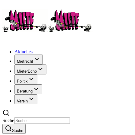
Aktuelles
Mietrecht
MieterEcho
Politik
Beratung
Verein
Suche
Suche