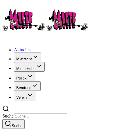
Aktuelles
Mietrecht
MieterEcho
Politik
Beratung
Verein
Suche
Suche