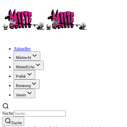
Aktuelles
Mietrecht
MieterEcho
Politik
Beratung
Verein
Suche
Suche