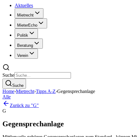
Aktuelles
Mietrecht
MieterEcho
Politik
Beratung
Verein
Suche
Suche
Home
›
Mietrecht
›
Tipps A-Z
›
Gegensprechanlage
Alle
Zurück zu "G"
G
Gegensprechanlage
Mittlerweile gehören Gegensprechanlagen zum Standard - können Mie