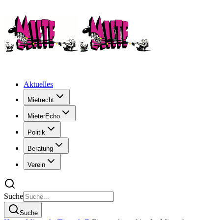
Aktuelles
Mietrecht
MieterEcho
Politik
Beratung
Verein
Suche
Suche