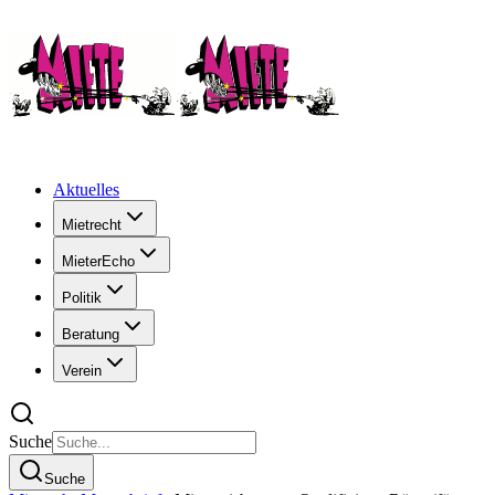
Aktuelles
Mietrecht
MieterEcho
Politik
Beratung
Verein
Suche
Suche