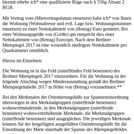
hiermit erhebe ich* eine qualifizierte Rüge nach § 556g Absatz 2
BGB.
Mit Vertrag vom (Mietvertragsdatum einsetzen) habe ich* von Ihnen
die Wohnung (Wohnadresse und evtl. Lage bzw. Wohnungsnummer
einsetzen) zu einer Nettokaltmiete von (Betrag) Euro gemietet. Bei
einer Wohnungsgröße von (Größe) qm entspricht dies einer
Nettokaltmiete von (Betrag) Euro/qm. Nach dem Berliner
Mietspiegel 2017 ist eine wesentlich niedrigere Nettokaltmiete pro
Quadratmeter ortsüblich.
Hierzu im Einzelnen:
Die Wohnung ist in das Feld (zutreffendes Feld benennen) des
Berliner Mietspiegels 2017 einzuordnen. Für die Wohnung ist der
folgende Abschlag wegen Minderausstattung gemäß der Berliner
Mietspiegeltabelle 2017 in Höhe von (Betrag) vorzunehmen.**
Bei den Merkmalen der Orientierungshilfe zur Spanneneinordnung
überwiegen in den Merkmalgruppen (zutreffende benennen)
wohnwertmindernde, in den Merkmalgruppen (zutreffende
benennen) wohnwerterhöhende Merkmale, die Merkmalgruppen
(zutreffende benennen) sind ausgeglichen. Die jeweiligen Merkmale
können Sie der beigefügten ausgefüllten Orientierungshilfe für die
Einordnung der Miete innerhalb der Spanne des Mietspiegelfeldes