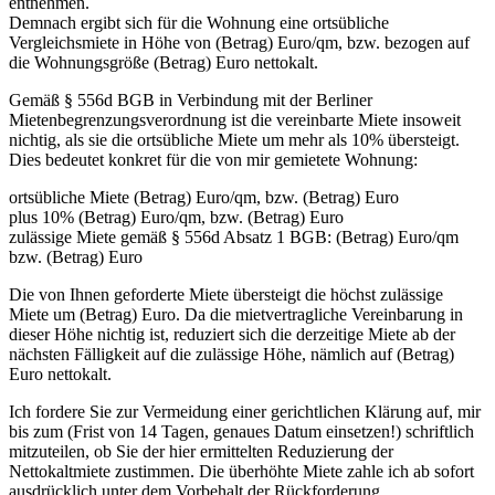
entnehmen.
Demnach ergibt sich für die Wohnung eine ortsübliche
Vergleichsmiete in Höhe von (Betrag) Euro/qm, bzw. bezogen auf
die Wohnungsgröße (Betrag) Euro nettokalt.
Gemäß § 556d BGB in Verbindung mit der Berliner
Mietenbegrenzungsverordnung ist die vereinbarte Miete insoweit
nichtig, als sie die ortsübliche Miete um mehr als 10% übersteigt.
Dies bedeutet konkret für die von mir gemietete Wohnung:
ortsübliche Miete (Betrag) Euro/qm, bzw. (Betrag) Euro
plus 10% (Betrag) Euro/qm, bzw. (Betrag) Euro
zulässige Miete gemäß § 556d Absatz 1 BGB: (Betrag) Euro/qm
bzw. (Betrag) Euro
Die von Ihnen geforderte Miete übersteigt die höchst zulässige
Miete um (Betrag) Euro. Da die mietvertragliche Vereinbarung in
dieser Höhe nichtig ist, reduziert sich die derzeitige Miete ab der
nächsten Fälligkeit auf die zulässige Höhe, nämlich auf (Betrag)
Euro nettokalt.
Ich fordere Sie zur Vermeidung einer gerichtlichen Klärung auf, mir
bis zum (Frist von 14 Tagen, genaues Datum einsetzen!) schriftlich
mitzuteilen, ob Sie der hier ermittelten Reduzierung der
Nettokaltmiete zustimmen. Die überhöhte Miete zahle ich ab sofort
ausdrücklich unter dem Vorbehalt der Rückforderung.