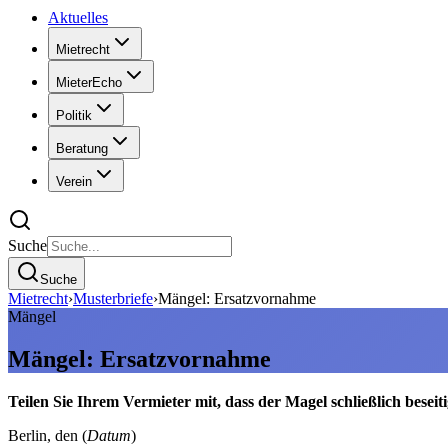
Aktuelles
Mietrecht
MieterEcho
Politik
Beratung
Verein
Suche
Suche
Mietrecht
›
Musterbriefe
›
Mängel: Ersatzvornahme
Mängel
Mängel: Ersatzvornahme
Teilen Sie Ihrem Vermieter mit, dass der Magel schließlich beseit
Berlin, den (
Datum
)