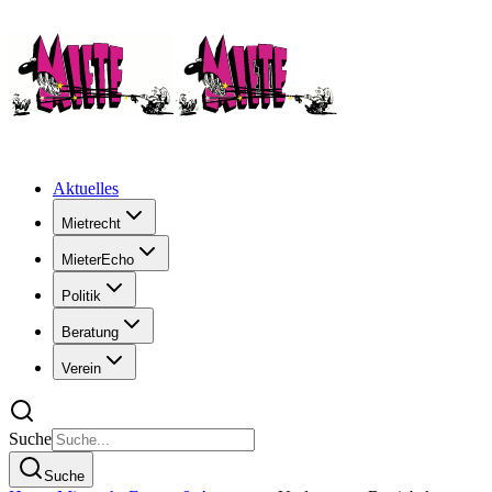
Aktuelles
Mietrecht
MieterEcho
Politik
Beratung
Verein
Suche
Suche