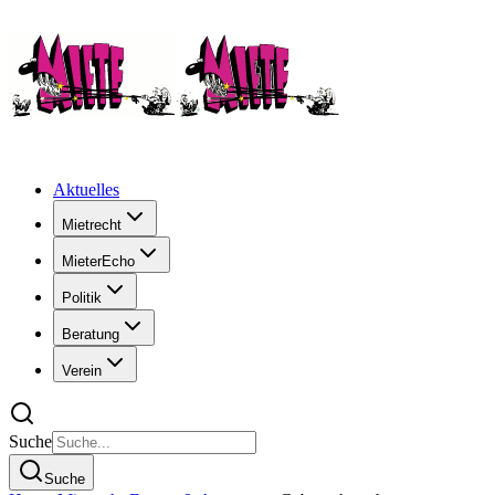
Aktuelles
Mietrecht
MieterEcho
Politik
Beratung
Verein
Suche
Suche