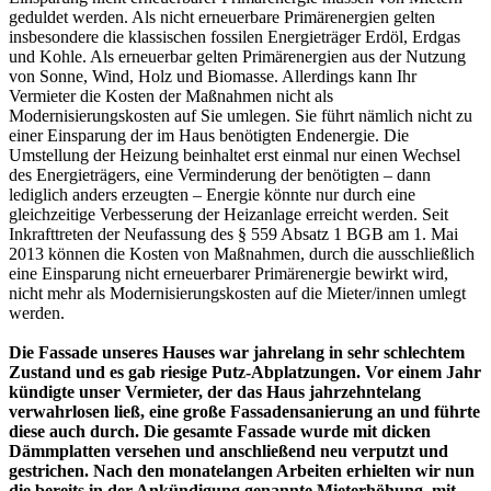
geduldet werden. Als nicht erneuerbare Primärenergien gelten
insbesondere die klassischen fossilen Energieträger Erdöl, Erdgas
und Kohle. Als erneuerbar gelten Primärenergien aus der Nutzung
von Sonne, Wind, Holz und Biomasse. Allerdings kann Ihr
Vermieter die Kosten der Maßnahmen nicht als
Modernisierungskosten auf Sie umlegen. Sie führt nämlich nicht zu
einer Einsparung der im Haus benötigten Endenergie. Die
Umstellung der Heizung beinhaltet erst einmal nur einen Wechsel
des Energieträgers, eine Verminderung der benötigten – dann
lediglich anders erzeugten – Energie könnte nur durch eine
gleichzeitige Verbesserung der Heizanlage erreicht werden. Seit
Inkrafttreten der Neufassung des § 559 Absatz 1 BGB am 1. Mai
2013 können die Kosten von Maßnahmen, durch die ausschließlich
eine Einsparung nicht erneuerbarer Primärenergie bewirkt wird,
nicht mehr als Modernisierungskosten auf die Mieter/innen umlegt
werden.
Die Fassade unseres Hauses war jahrelang in sehr schlechtem
Zustand und es gab riesige Putz-Abplatzungen. Vor einem Jahr
kündigte unser Vermieter, der das Haus jahrzehntelang
verwahrlosen ließ, eine große Fassadensanierung an und führte
diese auch durch. Die gesamte Fassade wurde mit dicken
Dämmplatten versehen und anschließend neu verputzt und
gestrichen. Nach den monatelangen Arbeiten erhielten wir nun
die bereits in der Ankündigung genannte Mieterhöhung, mit