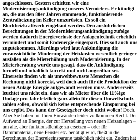
angeschlossen. Gestern erhielten wir eine
Modernisierungsankündigung unseres Vermieters. Er kündigt
an, die aus den 80er Jahren stammende, funktionierende
Zentralheizung im Keller umzurüsten. Es soll ein
Blockheizkraftwerk eingebaut werden. Den ausführlichen
Berechnungen in der Modernisierungsankündigung zufolge
werden dadurch Energieverluste der Anlagentechnik erheblich
vermindert und somit Endenergie eingespart. Dies soll auch uns
zugutekommen. Allerdings wird laut Ankündigung die
voraussichtliche Minderung der Heizkosten wesentlich geringer
ausfallen als die Mieterhöhung nach Modernisierung. In der
Mieterberatung wurde uns gesagt, dass die Ankündigung
formell und inhaltlich korrekt und nicht angreifbar sei.
Einerseits finden wir als umweltbewusste Menschen die
Rechnung nicht korrekt, weil doch auch für die Produktion der
neuen Anlage Energie aufgewandt werden muss. Andererseits
leuchtet uns nicht ein, dass wir als Mieter über die 11%ige
Umlage pro Jahr letztlich ganz allein für diesen Umweltschutz
zahlen sollen, obwohl sich keine entsprechende Einsparung bei
uns ergibt. Das kann der Gesetzgeber doch nicht wollen!
Doch.
Aber Sie haben mit Ihren Einwänden leider vollkommen Recht. Der
Aufwand an Energie, der zur Herstellung von neuen Heizanlagen –
um alte, aber funktionstüchtige zu ersetzen – oder für
Dämmmaterial, neue Fenster etc. benötigt wird, fließt in die
Berechnung der Energieeinsparung tatsächlich nicht ein. Zudem hat