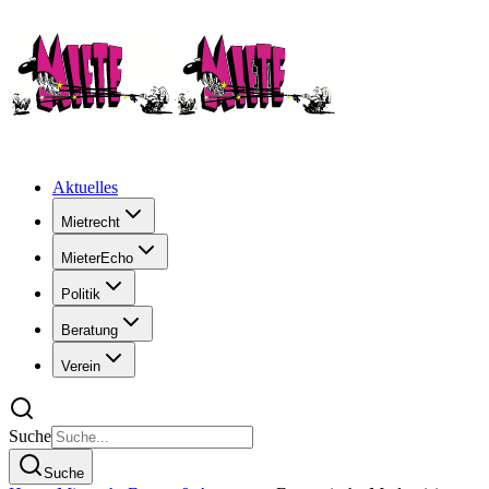
Aktuelles
Mietrecht
MieterEcho
Politik
Beratung
Verein
Suche
Suche