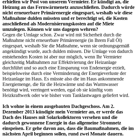
erhielten wir Post von unserem Vermieter. Er kündigt an, die
Heizung an das Fernwärmenetz anzuschließen. Dadurch würde
nicht erneuerbare Primärenergie eingespart, weshalb wir diese
Maßnahme dulden müssten und er berechtigt sei, die Kosten
anschließend als Modernisierungskosten auf die Miete
umzulegen. Können wir uns dagegen wehren?
Gegen die Umlage schon. Zwar wird mit Sicherheit durch die
Maßnahme nicht erneuerbare Primärenergie (in Ihrem Fall Öl)
eingespart, weshalb Sie die Maßnahme, wenn sie ordnungsgemäß
angekündigt wurde, auch dulden müssen. Die Umlage von dadurch
entstehenden Kosten ist aber nur möglich, wenn Ihr Vermieter
gleichzeitig Maßnahmen zur Effektivierung der Heizanlage
durchführt und so auch eine Einsparung von Endenergie erzielt,
beispielsweise durch eine Verminderung der Energieverluste der
Heizanlage im Haus. Es müsste also die im Haus ankommende
Energiemenge, die für die Heizwärme und das Warmwasser
benötigt wird, verringert werden, egal ob sie künftig vom
Heizkraftwerk oder wie bisher vom Tanklastwagen geliefert wird.
Ich wohne in einem ausgebauten Dachgeschoss. Am 2.
Dezember 2013 kündigte mein Vermieter an, er werde das
Dach des Hauses mit Solarkollektoren versehen und die
dadurch gewonnene Energie in das allgemeine Stromnetz
einspeisen. Er gehe davon aus, dass die Baumaßnahmen, die im
nächsten April beginnen sollen, rund zwei Monate dauern.