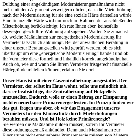
Duldung einer angekündigten Modernisierungsmaßnahme nicht
mehr mit dem Argument verweigern dürfen, dass die Mieterhöhung
nach der Modernisierung für sie eine soziale Härte darstellen würde.
Eine finanzielle Härte wird nur noch im Rahmen der anschließenden
Mieterhöhung berücksichtigt. Ich rate Ihnen aber, keinesfalls
deswegen gleich Ihre Wohnung aufzugeben. Warten Sie zunächst
ab, welche Maßnahmen zur energetischen Modernisierung Ihr
Vermieter tatsächlich ankündigt. Bei der anwaltlichen Beratung in
einer unserer Beratungsstellen wird geprüft werden, ob es sich
überhaupt um eine „energetische Modernisierung“ handelt und ob
Ihr Vermieter diese formell und inhaltlich korrekt angekündigt hat.
Auch ob, wie und wann Sie Ihrem Vermieter fristgerecht finanzielle
Härtegründe mitteilen können, erfahren Sie dort.
Unser Haus ist mit einer Gaszentralheizung ausgestattet. Der
Vermieter, der selbst im Haus wohnt, teilte uns mündlich mit,
dass er beabsichtige, die Zentralheizung auf Holzpellets
umzustellen. Dadurch wolle er einen Beitrag zur Einsparung
nicht erneuerbarer Primärenergie leisten. Im Prinzip finden wir
das gut, fragen uns aber, ob wir das Engagement unseres
Vermieters für den Klimaschutz durch Mieterhöhungen
bezahlen müssen. Und ist Holz keine Primärenergie?
Sie werden die Maßnahme dulden müssen, sofern Ihr Vermieter
diese ordnungsgemäß ankündigt. Denn auch Maßnahmen zur
Einsparung nicht erneuerbarer Primärenergie müssen von Mietern