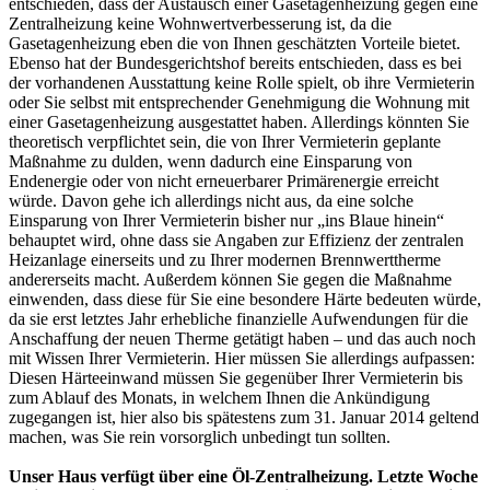
entschieden, dass der Austausch einer Gasetagenheizung gegen eine
Zentralheizung keine Wohnwertverbesserung ist, da die
Gasetagenheizung eben die von Ihnen geschätzten Vorteile bietet.
Ebenso hat der Bundesgerichtshof bereits entschieden, dass es bei
der vorhandenen Ausstattung keine Rolle spielt, ob ihre Vermieterin
oder Sie selbst mit entsprechender Genehmigung die Wohnung mit
einer Gasetagenheizung ausgestattet haben. Allerdings könnten Sie
theoretisch verpflichtet sein, die von Ihrer Vermieterin geplante
Maßnahme zu dulden, wenn dadurch eine Einsparung von
Endenergie oder von nicht erneuerbarer Primärenergie erreicht
würde. Davon gehe ich allerdings nicht aus, da eine solche
Einsparung von Ihrer Vermieterin bisher nur „ins Blaue hinein“
behauptet wird, ohne dass sie Angaben zur Effizienz der zentralen
Heizanlage einerseits und zu Ihrer modernen Brennwerttherme
andererseits macht. Außerdem können Sie gegen die Maßnahme
einwenden, dass diese für Sie eine besondere Härte bedeuten würde,
da sie erst letztes Jahr erhebliche finanzielle Aufwendungen für die
Anschaffung der neuen Therme getätigt haben – und das auch noch
mit Wissen Ihrer Vermieterin. Hier müssen Sie allerdings aufpassen:
Diesen Härteeinwand müssen Sie gegenüber Ihrer Vermieterin bis
zum Ablauf des Monats, in welchem Ihnen die Ankündigung
zugegangen ist, hier also bis spätestens zum 31. Januar 2014 geltend
machen, was Sie rein vorsorglich unbedingt tun sollten.
Unser Haus verfügt über eine Öl-Zentralheizung. Letzte Woche