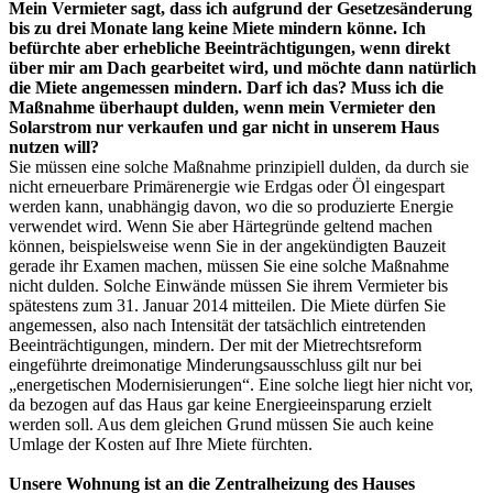
Mein Vermieter sagt, dass ich aufgrund der Gesetzesänderung
bis zu drei Monate lang keine Miete mindern könne. Ich
befürchte aber erhebliche Beeinträchtigungen, wenn direkt
über mir am Dach gearbeitet wird, und möchte dann natürlich
die Miete angemessen mindern. Darf ich das? Muss ich die
Maßnahme überhaupt dulden, wenn mein Vermieter den
Solarstrom nur verkaufen und gar nicht in unserem Haus
nutzen will?
Sie müssen eine solche Maßnahme prinzipiell dulden, da durch sie
nicht erneuerbare Primärenergie wie Erdgas oder Öl eingespart
werden kann, unabhängig davon, wo die so produzierte Energie
verwendet wird. Wenn Sie aber Härtegründe geltend machen
können, beispielsweise wenn Sie in der angekündigten Bauzeit
gerade ihr Examen machen, müssen Sie eine solche Maßnahme
nicht dulden. Solche Einwände müssen Sie ihrem Vermieter bis
spätestens zum 31. Januar 2014 mitteilen. Die Miete dürfen Sie
angemessen, also nach Intensität der tatsächlich eintretenden
Beeinträchtigungen, mindern. Der mit der Mietrechtsreform
eingeführte dreimonatige Minderungsausschluss gilt nur bei
„energetischen Modernisierungen“. Eine solche liegt hier nicht vor,
da bezogen auf das Haus gar keine Energieeinsparung erzielt
werden soll. Aus dem gleichen Grund müssen Sie auch keine
Umlage der Kosten auf Ihre Miete fürchten.
Unsere Wohnung ist an die Zentralheizung des Hauses