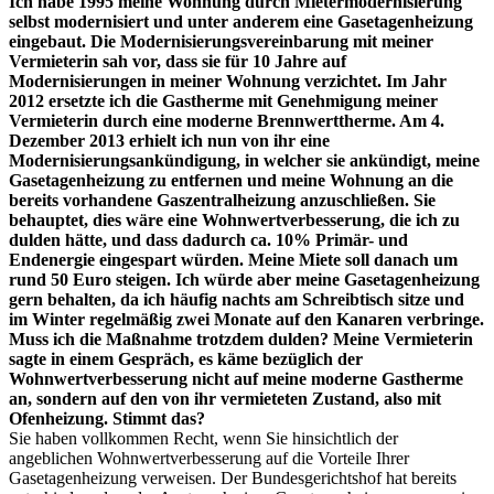
Ich habe 1995 meine Wohnung durch Mietermodernisierung
selbst modernisiert und unter anderem eine Gasetagenheizung
eingebaut. Die Modernisierungsvereinbarung mit meiner
Vermieterin sah vor, dass sie für 10 Jahre auf
Modernisierungen in meiner Wohnung verzichtet. Im Jahr
2012 ersetzte ich die Gastherme mit Genehmigung meiner
Vermieterin durch eine moderne Brennwerttherme. Am 4.
Dezember 2013 erhielt ich nun von ihr eine
Modernisierungsankündigung, in welcher sie ankündigt, meine
Gasetagenheizung zu entfernen und meine Wohnung an die
bereits vorhandene Gaszentralheizung anzuschließen. Sie
behauptet, dies wäre eine Wohnwertverbesserung, die ich zu
dulden hätte, und dass dadurch ca. 10% Primär- und
Endenergie eingespart würden. Meine Miete soll danach um
rund 50 Euro steigen. Ich würde aber meine Gasetagenheizung
gern behalten, da ich häufig nachts am Schreibtisch sitze und
im Winter regelmäßig zwei Monate auf den Kanaren verbringe.
Muss ich die Maßnahme trotzdem dulden? Meine Vermieterin
sagte in einem Gespräch, es käme bezüglich der
Wohnwertverbesserung nicht auf meine moderne Gastherme
an, sondern auf den von ihr vermieteten Zustand, also mit
Ofenheizung. Stimmt das?
Sie haben vollkommen Recht, wenn Sie hinsichtlich der
angeblichen Wohnwertverbesserung auf die Vorteile Ihrer
Gasetagenheizung verweisen. Der Bundesgerichtshof hat bereits