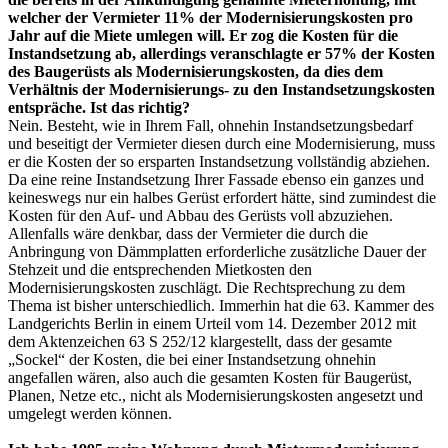
welcher der Vermieter 11% der Modernisierungskosten pro
Jahr auf die Miete umlegen will. Er zog die Kosten für die
Instandsetzung ab, allerdings veranschlagte er 57% der Kosten
des Baugerüsts als Modernisierungskosten, da dies dem
Verhältnis der Modernisierungs- zu den Instandsetzungskosten
entspräche. Ist das richtig?
Nein. Besteht, wie in Ihrem Fall, ohnehin Instandsetzungsbedarf
und beseitigt der Vermieter diesen durch eine Modernisierung, muss
er die Kosten der so ersparten Instandsetzung vollständig abziehen.
Da eine reine Instandsetzung Ihrer Fassade ebenso ein ganzes und
keineswegs nur ein halbes Gerüst erfordert hätte, sind zumindest die
Kosten für den Auf- und Abbau des Gerüsts voll abzuziehen.
Allenfalls wäre denkbar, dass der Vermieter die durch die
Anbringung von Dämmplatten erforderliche zusätzliche Dauer der
Stehzeit und die entsprechenden Mietkosten den
Modernisierungskosten zuschlägt. Die Rechtsprechung zu dem
Thema ist bisher unterschiedlich. Immerhin hat die 63. Kammer des
Landgerichts Berlin in einem Urteil vom 14. Dezember 2012 mit
dem Aktenzeichen 63 S 252/12 klargestellt, dass der gesamte
„Sockel“ der Kosten, die bei einer Instandsetzung ohnehin
angefallen wären, also auch die gesamten Kosten für Baugerüst,
Planen, Netze etc., nicht als Modernisierungskosten angesetzt und
umgelegt werden können.