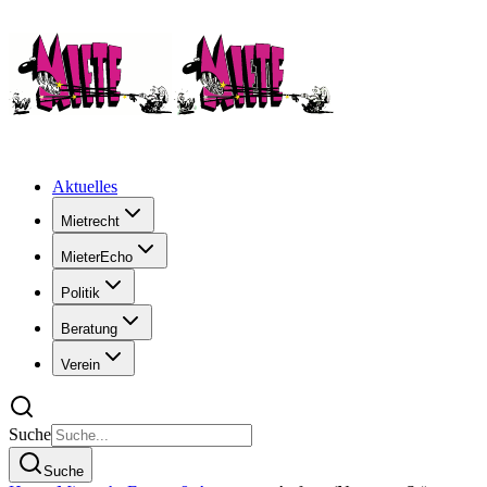
Aktuelles
Mietrecht
MieterEcho
Politik
Beratung
Verein
Suche
Suche