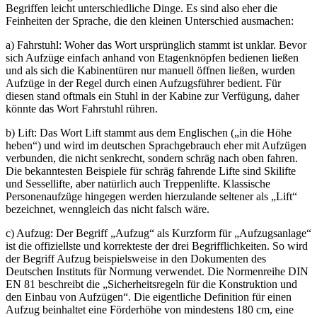
Begriffen leicht unterschiedliche Dinge. Es sind also eher die
Feinheiten der Sprache, die den kleinen Unterschied ausmachen:
a) Fahrstuhl: Woher das Wort ursprünglich stammt ist unklar. Bevor
sich Aufzüge einfach anhand von Etagenknöpfen bedienen ließen
und als sich die Kabinentüren nur manuell öffnen ließen, wurden
Aufzüge in der Regel durch einen Aufzugsführer bedient. Für
diesen stand oftmals ein Stuhl in der Kabine zur Verfügung, daher
könnte das Wort Fahrstuhl rühren.
b) Lift: Das Wort Lift stammt aus dem Englischen („in die Höhe
heben“) und wird im deutschen Sprachgebrauch eher mit Aufzügen
verbunden, die nicht senkrecht, sondern schräg nach oben fahren.
Die bekanntesten Beispiele für schräg fahrende Lifte sind Skilifte
und Sessellifte, aber natürlich auch Treppenlifte. Klassische
Personenaufzüge hingegen werden hierzulande seltener als „Lift“
bezeichnet, wenngleich das nicht falsch wäre.
c) Aufzug: Der Begriff „Aufzug“ als Kurzform für „Aufzugsanlage“
ist die offiziellste und korrekteste der drei Begrifflichkeiten. So wird
der Begriff Aufzug beispielsweise in den Dokumenten des
Deutschen Instituts für Normung verwendet. Die Normenreihe DIN
EN 81 beschreibt die „Sicherheitsregeln für die Konstruktion und
den Einbau von Aufzügen“. Die eigentliche Definition für einen
Aufzug beinhaltet eine Förderhöhe von mindestens 180 cm, eine