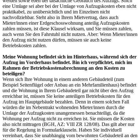
werden sowie eben der tatsächliche Gebrauch des Aufzugs. Solch
eine Umlage sei aber bei der Umlage von Aufzugskosten eben nicht
praktikabel, zu unübersichtlich und im Einzelnen nicht
nachvollziehbar. Steht also in Ihrem Mietvertrag, dass auch
Mieter/innen einer Erdgeschosswohnung anteilig Aufzugskosten
zahlen müssen, ist diese Klausel wirksam, und Sie müssen zahlen,
auch wenn Sie den Fahrstuhl nicht nutzen. Aber: Wenn Mieter/innen
den Aufzug nicht nutzen dürfen, müssen sie auch keine
Betriebskosten zahlen.
Meine Wohnung befindet sich im Hinterhaus, während sich der
Aufzug im Vorderhaus befindet. Bin ich verpflichtet, mich im
Rahmen der Betriebskostenabrechnung an den Kosten zu
beteiligen?
Wenn sich Ihre Wohnung in einem anderen Gebäudeteil (zum
Beispiel Seitenflügel oder Anbau an ein Mehrfamilienhaus) befindet
und die Wohnung in Ihrem Gebäudeteil gar nicht über den Aufzug
erreichbar ist, müssen Sie keine anteiligen Betriebskosten für den
Aufzug im Hauptgebäude bezahlen. Denn in einem solchen Fall
würden die im Nebentrakt wohnenden Mieter/innen durch die
Umlage der Aufzugkosten unangemessen benachteiligt, da die
Wohnung per Aufzug nicht zu erreichen ist. Sie müssen die Kosten
also nicht mittragen (BGH, AZ: VIII ZR 128/08). Das gilt aber nur
für die Regelung in Formularklauseln. Haben Sie individuell
vereinbart, dass Sie unabhängig vom bewohnten Gebäudeteil an den