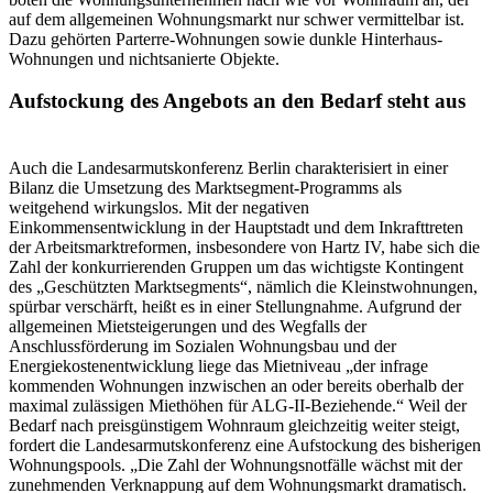
auf dem allgemeinen Wohnungsmarkt nur schwer vermittelbar ist.
Dazu gehörten Parterre-Wohnungen sowie dunkle Hinterhaus-
Wohnungen und nichtsanierte Objekte.
Aufstockung des Angebots an den Bedarf steht aus
Auch die Landesarmutskonferenz Berlin charakterisiert in einer
Bilanz die Umsetzung des Marktsegment-Programms als
weitgehend wirkungslos. Mit der negativen
Einkommensentwicklung in der Hauptstadt und dem Inkrafttreten
der Arbeitsmarktreformen, insbesondere von Hartz IV, habe sich die
Zahl der konkurrierenden Gruppen um das wichtigste Kontingent
des „Geschützten Marktsegments“, nämlich die Kleinstwohnungen,
spürbar verschärft, heißt es in einer Stellungnahme. Aufgrund der
allgemeinen Mietsteigerungen und des Wegfalls der
Anschlussförderung im Sozialen Wohnungsbau und der
Energiekostenentwicklung liege das Mietniveau „der infrage
kommenden Wohnungen inzwischen an oder bereits oberhalb der
maximal zulässigen Miethöhen für ALG-II-Beziehende.“ Weil der
Bedarf nach preisgünstigem Wohnraum gleichzeitig weiter steigt,
fordert die Landesarmutskonferenz eine Aufstockung des bisherigen
Wohnungspools. „Die Zahl der Wohnungsnotfälle wächst mit der
zunehmenden Verknappung auf dem Wohnungsmarkt dramatisch.