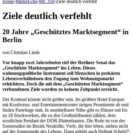
Home
›
MieterEcho
›
ME 359
›
Ziele deutlich verfehlt
Ziele deutlich verfehlt
20 Jahre „Geschütztes Marktsegment“ in
Berlin
von
Christian Linde
Vor knapp zwei Jahrzehnten rief der Berliner Senat das
„Geschützte Marktsegment“ ins Leben. Dieses
wohnungspolitische Instrument soll Menschen in prekären
Lebensverhältnissen den Zugang zum Wohnungsmarkt
erleichtern. Doch die mit dem „Geschützten Marktsegment“
verbundenen Ziele wurden zu keinem Zeitpunkt erreicht.
Der Kontrast könnte nicht größer sein. Im größten Hotel Europas
mit Konferenz- und Entertainmentcenter steigen Prominente ab und
finden Parteitage statt. In unmittelbarer Nähe gibt es Häuser mit bis
zu 18 Stockwerken, die zu den Großtafelbauten zählen, dem
westlichen Pendant der DDR-Plattenbauten. Die Rede ist von der
Sonnenallee im Bezirk Neukölln. Viele, die hier leben, stehen nicht
auf der Sonnenseite des Lebens. Dazu gehört auch Helmut Schrön*,