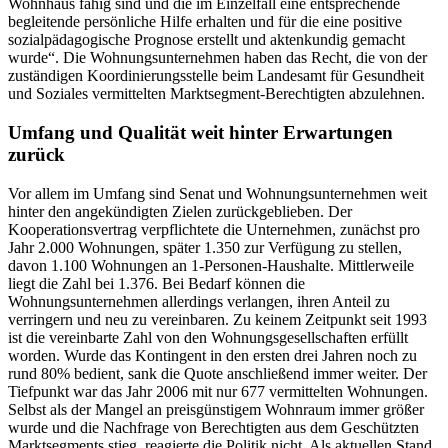
Wohnhaus fähig sind und die im Einzelfall eine entsprechende
begleitende persönliche Hilfe erhalten und für die eine positive
sozialpädagogische Prognose erstellt und aktenkundig gemacht
wurde“. Die Wohnungsunternehmen haben das Recht, die von der
zuständigen Koordinierungsstelle beim Landesamt für Gesundheit
und Soziales vermittelten Marktsegment-Berechtigten abzulehnen.
Umfang und Qualität weit hinter Erwartungen
zurück
Vor allem im Umfang sind Senat und Wohnungsunternehmen weit
hinter den angekündigten Zielen zurückgeblieben. Der
Kooperationsvertrag verpflichtete die Unternehmen, zunächst pro
Jahr 2.000 Wohnungen, später 1.350 zur Verfügung zu stellen,
davon 1.100 Wohnungen an 1-Personen-Haushalte. Mittlerweile
liegt die Zahl bei 1.376. Bei Bedarf können die
Wohnungsunternehmen allerdings verlangen, ihren Anteil zu
verringern und neu zu vereinbaren. Zu keinem Zeitpunkt seit 1993
ist die vereinbarte Zahl von den Wohnungsgesellschaften erfüllt
worden. Wurde das Kontingent in den ersten drei Jahren noch zu
rund 80% bedient, sank die Quote anschließend immer weiter. Der
Tiefpunkt war das Jahr 2006 mit nur 677 vermittelten Wohnungen.
Selbst als der Mangel an preisgünstigem Wohnraum immer größer
wurde und die Nachfrage von Berechtigten aus dem Geschützten
Marktsegments stieg, reagierte die Politik nicht. Als aktuellen Stand