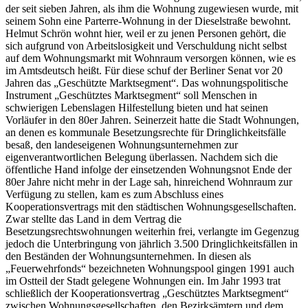
der seit sieben Jahren, als ihm die Wohnung zugewiesen wurde, mit
seinem Sohn eine Parterre-Wohnung in der Dieselstraße bewohnt.
Helmut Schrön wohnt hier, weil er zu jenen Personen gehört, die
sich aufgrund von Arbeitslosigkeit und Verschuldung nicht selbst
auf dem Wohnungsmarkt mit Wohnraum versorgen können, wie es
im Amtsdeutsch heißt. Für diese schuf der Berliner Senat vor 20
Jahren das „Geschützte Marktsegment“. Das wohnungspolitische
Instrument „Geschütztes Marktsegment“ soll Menschen in
schwierigen Lebenslagen Hilfestellung bieten und hat seinen
Vorläufer in den 80er Jahren. Seinerzeit hatte die Stadt Wohnungen,
an denen es kommunale Besetzungsrechte für Dringlichkeitsfälle
besaß, den landeseigenen Wohnungsunternehmen zur
eigenverantwortlichen Belegung überlassen. Nachdem sich die
öffentliche Hand infolge der einsetzenden Wohnungsnot Ende der
80er Jahre nicht mehr in der Lage sah, hinreichend Wohnraum zur
Verfügung zu stellen, kam es zum Abschluss eines
Kooperationsvertrags mit den städtischen Wohnungsgesellschaften.
Zwar stellte das Land in dem Vertrag die
Besetzungsrechtswohnungen weiterhin frei, verlangte im Gegenzug
jedoch die Unterbringung von jährlich 3.500 Dringlichkeitsfällen in
den Beständen der Wohnungsunternehmen. In diesen als
„Feuerwehrfonds“ bezeichneten Wohnungspool gingen 1991 auch
im Ostteil der Stadt gelegene Wohnungen ein. Im Jahr 1993 trat
schließlich der Kooperationsvertrag „Geschütztes Marktsegment“
zwischen Wohnungsgesellschaften, den Bezirksämtern und dem