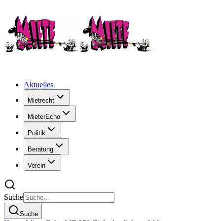
Aktuelles
Mietrecht
MieterEcho
Politik
Beratung
Verein
Suche
Suche