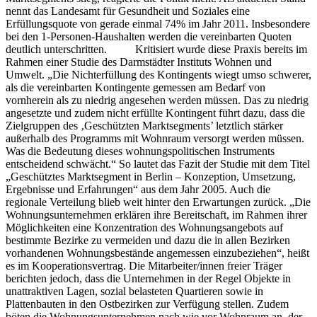
nennt das Landesamt für Gesundheit und Soziales eine
Erfüllungsquote von gerade einmal 74% im Jahr 2011. Insbesondere
bei den 1-Personen-Haushalten werden die vereinbarten Quoten
deutlich unterschritten. Kritisiert wurde diese Praxis bereits im
Rahmen einer Studie des Darmstädter Instituts Wohnen und
Umwelt. „Die Nichterfüllung des Kontingents wiegt umso schwerer,
als die vereinbarten Kontingente gemessen am Bedarf von
vornherein als zu niedrig angesehen werden müssen. Das zu niedrig
angesetzte und zudem nicht erfüllte Kontingent führt dazu, dass die
Zielgruppen des ‚Geschützten Marktsegments’ letztlich stärker
außerhalb des Programms mit Wohnraum versorgt werden müssen.
Was die Bedeutung dieses wohnungspolitischen Instruments
entscheidend schwächt.“ So lautet das Fazit der Studie mit dem Titel
„Geschütztes Marktsegment in Berlin – Konzeption, Umsetzung,
Ergebnisse und Erfahrungen“ aus dem Jahr 2005. Auch die
regionale Verteilung blieb weit hinter den Erwartungen zurück. „Die
Wohnungsunternehmen erklären ihre Bereitschaft, im Rahmen ihrer
Möglichkeiten eine Konzentration des Wohnungsangebots auf
bestimmte Bezirke zu vermeiden und dazu die in allen Bezirken
vorhandenen Wohnungsbestände angemessen einzubeziehen“, heißt
es im Kooperationsvertrag. Die Mitarbeiter/innen freier Träger
berichten jedoch, dass die Unternehmen in der Regel Objekte in
unattraktiven Lagen, sozial belasteten Quartieren sowie in
Plattenbauten in den Ostbezirken zur Verfügung stellen. Zudem
böten die Wohnungsunternehmen nach wie vor Wohnraum an, der