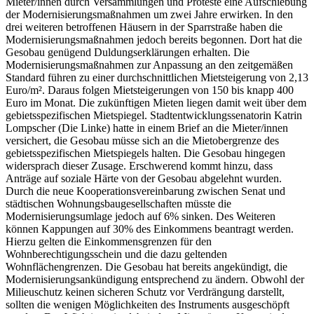
Mieter/innen durch Versammlungen und Proteste eine Aufschiebung
der Modernisierungsmaßnahmen um zwei Jahre erwirken. In den
drei weiteren betroffenen Häusern in der Sparrstraße haben die
Modernisierungsmaßnahmen jedoch bereits begonnen. Dort hat die
Gesobau genügend Duldungserklärungen erhalten. Die
Modernisierungsmaßnahmen zur Anpassung an den zeitgemäßen
Standard führen zu einer durchschnittlichen Mietsteigerung von 2,13
Euro/m². Daraus folgen Mietsteigerungen von 150 bis knapp 400
Euro im Monat. Die zukünftigen Mieten liegen damit weit über dem
gebietsspezifischen Mietspiegel. Stadtentwicklungssenatorin Katrin
Lompscher (Die Linke) hatte in einem Brief an die Mieter/innen
versichert, die Gesobau müsse sich an die Mietobergrenze des
gebietsspezifischen Mietspiegels halten. Die Gesobau hingegen
widersprach dieser Zusage. Erschwerend kommt hinzu, dass
Anträge auf soziale Härte von der Gesobau abgelehnt wurden.
Durch die neue Kooperationsvereinbarung zwischen Senat und
städtischen Wohnungsbaugesellschaften müsste die
Modernisierungsumlage jedoch auf 6% sinken. Des Weiteren
können Kappungen auf 30% des Einkommens beantragt werden.
Hierzu gelten die Einkommensgrenzen für den
Wohnberechtigungsschein und die dazu geltenden
Wohnflächengrenzen. Die Gesobau hat bereits angekündigt, die
Modernisierungsankündigung entsprechend zu ändern. Obwohl der
Milieuschutz keinen sicheren Schutz vor Verdrängung darstellt,
sollten die wenigen Möglichkeiten des Instruments ausgeschöpft