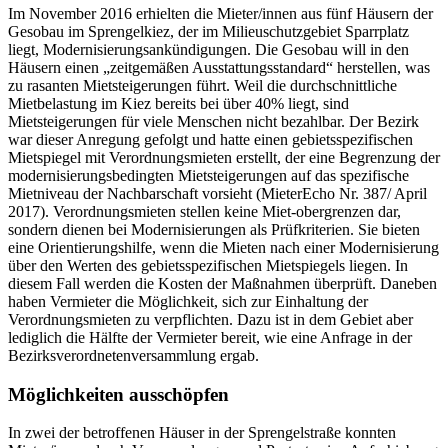
Im November 2016 erhielten die Mieter/innen aus fünf Häusern der
Gesobau im Sprengelkiez, der im Milieuschutzgebiet Sparrplatz
liegt, Modernisierungsankündigungen. Die Gesobau will in den
Häusern einen „zeitgemäßen Ausstattungsstandard“ herstellen, was
zu rasanten Mietsteigerungen führt. Weil die durchschnittliche
Mietbelastung im Kiez bereits bei über 40% liegt, sind
Mietsteigerungen für viele Menschen nicht bezahlbar. Der Bezirk
war dieser Anregung gefolgt und hatte einen gebietsspezifischen
Mietspiegel mit Verordnungsmieten erstellt, der eine Begrenzung der
modernisierungsbedingten Mietsteigerungen auf das spezifische
Mietniveau der Nachbarschaft vorsieht (MieterEcho Nr. 387/ April
2017). Verordnungsmieten stellen keine Miet-obergrenzen dar,
sondern dienen bei Modernisierungen als Prüfkriterien. Sie bieten
eine Orientierungshilfe, wenn die Mieten nach einer Modernisierung
über den Werten des gebietsspezifischen Mietspiegels liegen. In
diesem Fall werden die Kosten der Maßnahmen überprüft. Daneben
haben Vermieter die Möglichkeit, sich zur Einhaltung der
Verordnungsmieten zu verpflichten. Dazu ist in dem Gebiet aber
lediglich die Hälfte der Vermieter bereit, wie eine Anfrage in der
Bezirksverordnetenversammlung ergab.
Möglichkeiten ausschöpfen
In zwei der betroffenen Häuser in der Sprengelstraße konnten