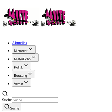
Aktuelles
Mietrecht
MieterEcho
Politik
Beratung
Verein
Suche
Suche