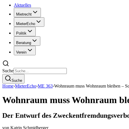
Aktuelles
Mietrecht
MieterEcho
Politik
Beratung
Verein
Suche
Suche
Home
›
MieterEcho
›
ME 363
›
Wohnraum muss Wohnraum bleiben – Sc
Wohnraum muss Wohnraum blei
Der Entwurf des Zweckentfremdungsverbots
von
Katrin Schmidberger