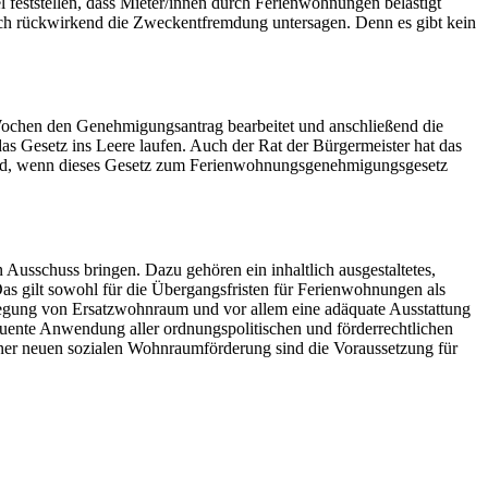
 feststellen, dass Mieter/innen durch Ferienwohnungen belästigt
uch rückwirkend die Zweckentfremdung untersagen. Denn es gibt kein
Wochen den Genehmigungsantrag bearbeitet und anschließend die
as Gesetz ins Leere laufen. Auch der Rat der Bürgermeister hat das
surd, wenn dieses Gesetz zum Ferienwohnungsgenehmigungsgesetz
usschuss bringen. Dazu gehören ein inhaltlich ausgestaltetes,
s gilt sowohl für die Übergangsfristen für Ferienwohnungen als
tlegung von Ersatzwohnraum und vor allem eine adäquate Ausstattung
te Anwendung aller ordnungspolitischen und förderrechtlichen
ner neuen sozialen Wohnraumförderung sind die Voraussetzung für