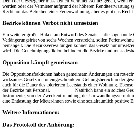
Denn der Gesetzgeber muss keinen Vertrauensschutz geben, wenn er ei
werden oder der Vermieter aufgrund der höheren Renditeerwartung sy
Recht auf das Betreiben einer Ferienwohnung, aber es gibt das Rec
Bezirke können Verbot nicht umsetzten
Ein weiterer großer Haken am Entwurf des Senats ist die sogenannt
Verlängerungsfrist von sechs Wochen verstreicht, sollen Ferienwohnun
bemängelt. Die Bezirksverwaltungen können das Gesetz nur umsetzen
wird. Die Genehmigungsfiktion behindert die Bezirke und muss
Opposition kämpft gemeinsam
Die Oppositionsfraktionen haben gemeinsam Änderungen am rot-schwar
wirksames Gesetz mit uneingeschränktem Geltungsbereich in der gesa
auch für die Dauer des tolerierten Leerstands einer Wohnung. Ebens
der Bezirke mit Personal. Natürlich kann ein solches Gesetz ni
Instrumente, von der Zweckentfremdung, der Umwandlungsverordnung 
eine Entlastung der Mieter/innen sowie eine sozialräumlich posit
Weitere Informationen:
Das Protokoll der Anhörung: