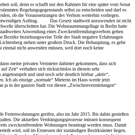
ehen soll, denn es schafft nur den Rahmen für eine später vom Senat
estimmten Regelungsgegenstands selbst zu entscheiden und darf es
iden, ob die Voraussetzungen des Verbots weiterhin vorliegen.
n notwendigen Auftrag. Das Gesetz stadtweit anzuwenden ist nicht
chwelle überschritten hat. Die Wohnraummangellage in Berlin hatte
 stadtweiten Anwendung eines Zweckentfremdungsverbots gehen
e Bezirke beziehungsweise Teile der Stadt negative Erfahrungen
er Lichtenberg stehen unter großem Druck. Die Behauptung, es gebe
st einmal nicht anwenden müssen, weil dort noch keine
 dann meine privaten Vermieter dahinter gekommen, dass sich
auf Zeit“ verhalten sich rücksichtslos in diesem sehr
 angetrampelt und sind noch sehr deutlich hörbar „aktiv“,
n. Ich als einzige „normale“ Mieterin im Haus werde jetzt
man ja in der ganzen Stadt vor diesen „Zwischenvermietungen“
nde Ferienwohnungen greifen, also im Jahr 2015. Bis dahin genießen
 spalten. Die aktuellen Verdrängungsprozesse müssen konsequent
ereits zweckentfremdete Wohnungen beantragt werden muss. Damit
teilt wird, soll im Ermessen der zuständigen Bezirksämter liegen.