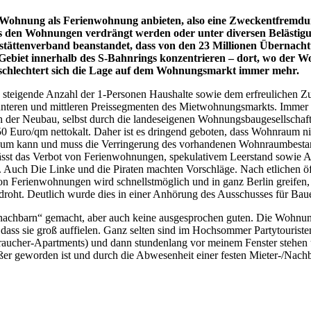
 Wohnung als Ferienwohnung anbieten, also eine Zweckentfremdun
us den Wohnungen verdrängt werden oder unter diversen Belästigunge
tättenverband beanstandet, dass von den 23 Millionen Übernachtu
s Gebiet innerhalb des S-Bahnrings konzentrieren – dort, wo der 
nungen verschlechtert sich die Lage auf dem Wohn
e steigende Anzahl der 1-Personen Haushalte sowie dem erfreulichen 
 unteren und mittleren Preissegmenten des Mietwohnungsmarkts. Immer
 der Neubau, selbst durch die landeseigenen Wohnungsbaugesellschaft
 6,50 Euro/qm nettokalt. Daher ist es dringend geboten, dass Wohnrau
um kann und muss die Verringerung des vorhandenen Wohnraumbestand
lässt das Verbot von Ferienwohnungen, spekulativem Leerstand sowie A
n. Auch Die Linke und die Piraten machten Vorschläge. Nach etlichen 
 von Ferienwohnungen wird schnellstmöglich und in ganz Berlin greif
gkeit droht. Deutlich wurde dies in einer Anhörung des Ausschu
nachbarn“ gemacht, aber auch keine ausgesprochen guten. Die Wohnung
dass sie groß auffielen. Ganz selten sind im Hochsommer Partytouristen d
raucher-Apartments) und dann stundenlang vor meinem Fenster stehen
er geworden ist und durch die Abwesenheit einer festen Mieter-/Nachb