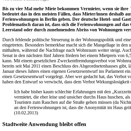
Bis zu vier Mal mehr Miete bekommen Vermieter, wenn sie ihre
bedeutet das in den meisten Fällen, dass Mieter/innen deshalb a
Ferienwohnungen in Berlin geben. Der deutsche Hotel- und Gasts
Problematisch daran ist, dass sich die Ferienwohnungen auf da
Leerstand oder durch zunehmenden Abriss von Woh
Durch fehlende politische Steuerung in der Wohnungspolitik und ein
eingetreten. Besonders bemerkbar macht sich die Mangellage in den
mithalten, während die Nachfrage nach Wohnraum weiter steigt. Auch
Senat in den nächsten fünf Jahren fördern bei einem Mietpreis von
kann. Mit einem gesetzlichen Zweckentfremdungsverbot von Wohnra
bereits seit Mai 2011 einen Beschluss des Abgeordnetenhauses gibt, 
Januar dieses Jahres einen eigenen Gesetzesentwurf ins Parlament ei
einen Gesetzesentwurf vorgelegt. Aber wer gedacht hat, das Verbot
haben den Entwurf so verwischt, dass dem Verbot Wirkungslosi
Ich habe bisher kaum schlechte Erfahrungen mit den „Kurzzeit
vermietet, die eher leise und unsicher durchs Haus huschen, als 
Touristen zum Rauchen auf die Straße gehen müssen (da Nicht
an den Ferienwohnungen ist, dass die Anonymität im Haus größ
(10.02.2013)
Stadtweite Anwendung bleibt offen