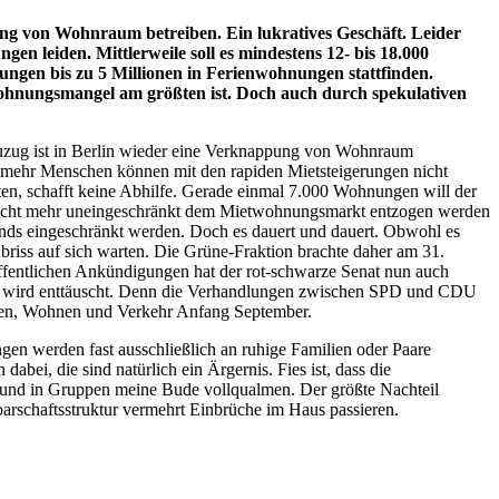
g von Wohnraum betreiben. Ein lukratives Geschäft. Leider
n leiden. Mittlerweile soll es mindestens 12- bis 18.000
ngen bis zu 5 Millionen in Ferienwohnungen stattfinden.
Wohnungsmangel am größten ist. Doch auch durch spekulativen
ungsmarkt immer mehr.
Zuzug ist in Berlin wieder eine Verknappung von Wohnraum
 mehr Menschen können mit den rapiden Mietsteigerungen nicht
en, schafft keine Abhilfe. Gerade einmal 7.000 Wohnungen will der
m nicht mehr uneingeschränkt dem Mietwohnungsmarkt entzogen werden
s eingeschränkt werden. Doch es dauert und dauert. Obwohl es
briss auf sich warten. Die Grüne-Fraktion brachte daher am 31.
öffentlichen Ankündigungen hat der rot-schwarze Senat nun auch
en, wird enttäuscht. Denn die Verhandlungen zwischen SPD und CDU
sses für Bauen, Wohnen und Verkehr Anfang September.
en werden fast ausschließlich an ruhige Familien oder Paare
abei, die sind natürlich ein Ärgernis. Fies ist, dass die
 und in Gruppen meine Bude vollqualmen. Der größte Nachteil
arschaftsstruktur vermehrt Einbrüche im Haus passieren.