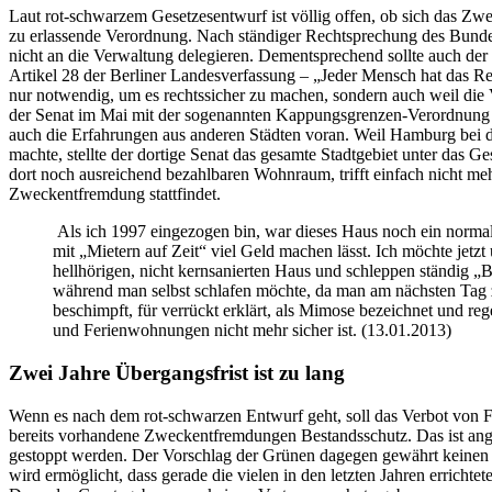
Laut rot-schwarzem Gesetzesentwurf ist völlig offen, ob sich das Zwe
zu erlassende Verordnung. Nach ständiger Rechtsprechung des Bundes
nicht an die Verwaltung delegieren. Dementsprechend sollte auch der
Artikel 28 der Berliner Landesverfassung – „Jeder Mensch hat das
nur notwendig, um es rechtssicher zu machen, sondern auch weil die 
der Senat im Mai mit der sogenannten Kappungsgrenzen-Verordnung
auch die Erfahrungen aus anderen Städten voran. Weil Hamburg bei 
machte, stellte der dortige Senat das gesamte Stadtgebiet unter das 
dort noch ausreichend bezahlbaren Wohnraum, trifft einfach nicht m
Zweckentfremdung stattfindet.
Als ich 1997 eingezogen bin, war dieses Haus noch ein normal
mit „Mietern auf Zeit“ viel Geld machen lässt. Ich möchte jetzt
hellhörigen, nicht kernsanierten Haus und schleppen ständig „
während man selbst schlafen möchte, da man am nächsten Tag zur
beschimpft, für verrückt erklärt, als Mimose bezeichnet und r
und Ferienwohnungen nicht mehr sicher ist. (13.01.2013)
Zwei Jahre Übergangsfrist ist zu lang
Wenn es nach dem rot-schwarzen Entwurf geht, soll das Verbot von Fe
bereits vorhandene Zweckentfremdungen Bestandsschutz. Das ist anges
gestoppt werden. Der Vorschlag der Grünen dagegen gewährt keinen
wird ermöglicht, dass gerade die vielen in den letzten Jahren errich