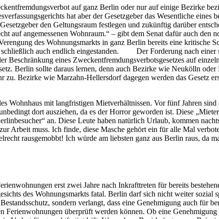
ckentfremdungsverbot auf ganz Berlin oder nur auf einige Bezirke bezi
verfassungsgerichts hat aber der Gesetzgeber das Wesentliche eines b
 Gesetzgeber den Geltungsraum festlegen und zukünftig darüber entsche
 Recht auf angemessenen Wohnraum.“ – gibt dem Senat dafür auch de
Verengung des Wohnungsmarkts in ganz Berlin bereits eine kritische S
 schließlich auch endlich eingestanden. Der Forderung nach einer
der Beschränkung eines Zweckentfremdungsverbotsgesetzes auf einzeln
Gesetz. Berlin sollte daraus lernen, denn auch Bezirke wie Neukölln od
ehr zu. Bezirke wie Marzahn-Hellersdorf dagegen werden das Gesetz er
es Wohnhaus mit langfristigen Mietverhältnissen. Vor fünf Jahren sind
 unbedingt dort ausziehen, da es der Horror geworden ist. Diese „Mieter 
Berlinbesucher“ an. Diese Leute haben natürlich Urlaub, kommen nachts
 Arbeit muss. Ich finde, diese Masche gehört ein für alle Mal verbote
egelrecht rausgemobbt! Ich würde am liebsten ganz aus Berlin raus, da 
rienwohnungen erst zwei Jahre nach Inkrafttreten für bereits bestehe
ichts des Wohnungsmarkts fatal. Berlin darf sich nicht weiter sozial
 Bestandsschutz, sondern verlangt, dass eine Genehmigung auch für b
teten Ferienwohnungen überprüft werden können. Ob eine Genehmigung er