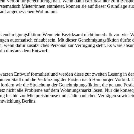
n Verbot für gerechtfertigt hält. Wenn dann Bezirksämter zum Beispiel
stematisch Mieter/innen entmietet, können sie auf dieser Grundlage a
ht auf angemessenen Wohnraum.
e Genehmigungsfiktion: Wenn ein Bezirksamt nicht innerhalb von vier 
gen automatisch erlaubt sein. Mit dieser Genehmigungsfiktion dürfte d
, wenn dafür zusätzliches Personal zur Verfügung steht. Es wäre ab
 deshalb raus aus dem Entwurf.
zen Entwurf formuliert und werden diese zur zweiten Lesung in den A
mten Stadt und die Verkürzung der Fristen nach Hamburger Vorbild. Da
o fordern wir die Streichung der Genehmigungsfiktion, die genaue Fes
cht alle Probleme auf dem Wohnungsmarkt lösen. Nur die konsequen
bis hin zur Mietpreisbremse und städtebaulichen Verträgen sowie ei
ive Entwicklung Berlins.