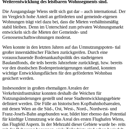
Weiterentwicklung des leistbaren Wohnsegments sind.
Die Ausgangslage Wiens stellt sich gut dar – auch international. Der
im Vergleich hohe Anteil an geförderten und gemeinde-eigenen
Wohnungen trägt viel dazu bei, dass die Mieten verhältnismäßig
stabil bleiben. Denn im Unterschied zum privaten Wohnungsmarkt
entwickeln sich die Mieten der Gemeinde- und
Genossenschaftswohnungen moderat.
Wien konnte in den letzten Jahren auf das Umnutzungspoten- tial
großer innerstädtischer Flächen zurückgreifen. Durch eine
vorausschauende Bodenankaufspolitik des stadteigenen
Baulandfonds, die teils bereits Jahrzehnte zurückliegt, bzw. bereits
vor den drastischen Bodenpreissteigerungen stattfand, konnten
wichtige Entwicklungsflächen für den geförderten Wohnbau
gesichert werden.
Insbesondere in großen ehemaligen Arealen der
Verkehrsinfrastruktur konnten deshalb die Weichen für
Nutzungsänderungen gestellt und neue Stadtentwicklungsgebiete
definiert werden. Die Fülle an historischen Kopfbahnhofsarealen,
mit denen Wien an die Süd-, Ost, West-, Nord-, Nordwest- und
Franz-Josefs-Bahn angebunden war, bildet hier ebenso das Potential
für künftige Umnutzung wie das Areal des ersten Flughafen Wiens,
das Flugfeld Aspern. In der Mehrzahl dieser Gebiete wurde be- reits