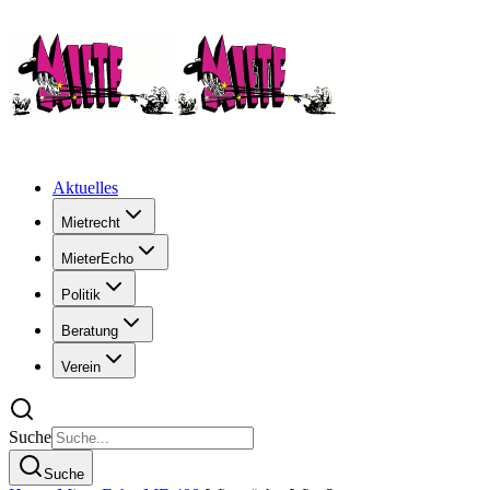
Aktuelles
Mietrecht
MieterEcho
Politik
Beratung
Verein
Suche
Suche