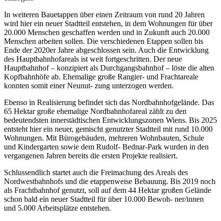
In weiteren Bauetappen über einen Zeitraum von rund 20 Jahren
wird hier ein neuer Stadtteil entstehen, in dem Wohnungen für über
20.000 Menschen geschaffen werden und in Zukunft auch 20.000
Menschen arbeiten sollen. Die verschiedenen Etappen sollen bis
Ende der 2020er Jahre abgeschlossen sein. Auch die Entwicklung
des Hauptbahnhofareals ist weit fortgeschritten. Der neue
Hauptbahnhof – konzipiert als Durchgangsbahnhof – löste die alten
Kopfbahnhöfe ab. Ehemalige große Rangier- und Frachtareale
konnten somit einer Neunut- zung unterzogen werden.
Ebenso in Realisierung befindet sich das Nordbahnhofgelände. Das
65 Hektar große ehemalige Nordbahnhofareal zählt zu den
bedeutendsten innerstädtischen Entwicklungszonen Wiens. Bis 2025
entsteht hier ein neuer, gemischt genutzter Stadtteil mit rund 10.000
Wohnungen. Mit Bürogebäuden, mehreren Wohnbauten, Schule
und Kindergarten sowie dem Rudolf- Bednar-Park wurden in den
vergangenen Jahren bereits die ersten Projekte realisiert.
Schlussendlich startet auch die Freimachung des Areals des
Nordwestbahnhofs und die etappenweise Bebauung. Bis 2019 noch
als Frachtbahnhof genutzt, soll auf dem 44 Hektar großen Gelände
schon bald ein neuer Stadtteil für über 10.000 Bewoh- ner/innen
und 5.000 Arbeitsplätze entstehen.