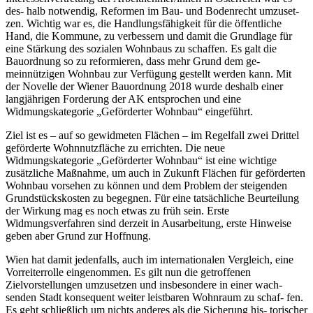
des- halb notwendig, Reformen im Bau- und Bodenrecht umzuset-
zen. Wichtig war es, die Handlungsfähigkeit für die öffentliche
Hand, die Kommune, zu verbessern und damit die Grundlage für
eine Stärkung des sozialen Wohnbaus zu schaffen. Es galt die
Bauordnung so zu reformieren, dass mehr Grund dem ge-
meinnützigen Wohnbau zur Verfügung gestellt werden kann. Mit
der Novelle der Wiener Bauordnung 2018 wurde deshalb einer
langjährigen Forderung der AK entsprochen und eine
Widmungskategorie „Geförderter Wohnbau“ eingeführt.
Ziel ist es – auf so gewidmeten Flächen – im Regelfall zwei Drittel
geförderte Wohnnutzfläche zu errichten. Die neue
Widmungskategorie „Geförderter Wohnbau“ ist eine wichtige
zusätzliche Maßnahme, um auch in Zukunft Flächen für geförderten
Wohnbau vorsehen zu können und dem Problem der steigenden
Grundstückskosten zu begegnen. Für eine tatsächliche Beurteilung
der Wirkung mag es noch etwas zu früh sein. Erste
Widmungsverfahren sind derzeit in Ausarbeitung, erste Hinweise
geben aber Grund zur Hoffnung.
Wien hat damit jedenfalls, auch im internationalen Vergleich, eine
Vorreiterrolle eingenommen. Es gilt nun die getroffenen
Zielvorstellungen umzusetzen und insbesondere in einer wach-
senden Stadt konsequent weiter leistbaren Wohnraum zu schaf- fen.
Es geht schließlich um nichts anderes als die Sicherung his- torischer