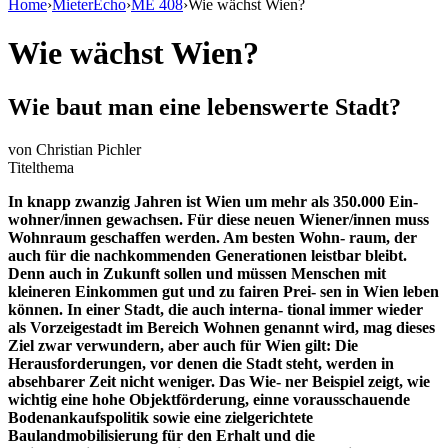
Home
›
MieterEcho
›
ME 408
›
Wie wächst Wien?
Wie wächst Wien?
Wie baut man eine lebenswerte Stadt?
von
Christian Pichler
Titelthema
In knapp zwanzig Jahren ist Wien um mehr als 350.000 Ein-
wohner/innen gewachsen. Für diese neuen Wiener/innen muss
Wohnraum geschaffen werden. Am besten Wohn- raum, der
auch für die nachkommenden Generationen leistbar bleibt.
Denn auch in Zukunft sollen und müssen Menschen mit
kleineren Einkommen gut und zu fairen Prei- sen in Wien leben
können. In einer Stadt, die auch interna- tional immer wieder
als Vorzeigestadt im Bereich Wohnen genannt wird, mag dieses
Ziel zwar verwundern, aber auch für Wien gilt: Die
Herausforderungen, vor denen die Stadt steht, werden in
absehbarer Zeit nicht weniger. Das Wie- ner Beispiel zeigt, wie
wichtig eine hohe Objektförderung, einne vorausschauende
Bodenankaufspolitik sowie eine zielgerichtete
Baulandmobilisierung für den Erhalt und die