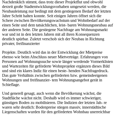
Nachdenklich stimmt, dass trotz dieser Projektflut und obwohl
derzeit große Stadtentwicklungsvorhaben umgesetzt werden, die
Neubauleistung nur bedingt mit dem gestiegenen Bedarf der letzten
Jahre Schritt halten konnte. Seit einigen Jahren öffnet sich die
Schere zwischen Bevölkerungswachstum und Wohnbedarf auf der
einen Seite und dem tatsächlichen, leist- baren Wohnungsneubau auf
der anderen Seite. Die gestiegene Nachfrage am Wohnungsmarkt
war und ist in den letzten Jahren mit all ihren Konsequenzen
deutlich spürbar. Zuletzt verschob sich der Neubau in Richtung
privater, freifinanzierter
Projekte. Deutlich wird das in der Entwicklung der Mietpreise
ebenso wie beim Abschluss neuer Mietverträge. Erfahrungen von
Personen auf Wohnungssuche sowie länger werdende Vormerklisten
und Wartezeiten für geförderte Wohnprojekte ergänzen dieses Bild
und sind ein klares Indiz für einen beste- henden Nachfragedruck.
Das gute Verhältnis zwischen geförderten bzw. gemeindeeigenen
Wohnungen und freifinanzier- tem Wohnungsangebot gerät in
Schieflage.
Und generell gesagt, auch wenn die Bevölkerung wächst, die
Stadtfläche wächst nicht. Deshalb wird es immer schwieriger,
günstigen Boden zu mobilisieren. Die Indizien der letzten Jah- re
waren sehr deutlich: Bodenpreise stiegen massiv, innerstädtische
Liegenschaften wurden für den geförderten Wohnbau unerreichbar