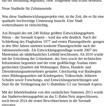
mit der Bebauung begonnen, viele Teilgebiete sind schon besiedelt.
Neue Stadtteile für Zehntausende
Was diese Stadtentwicklungsprojekte eint, ist die Zeit, die es für eine
qualitativ hochwertige Umsetzung braucht. Eine Stadt
weiterzubauen ist vielschichtig.
Am Beispiel des mit 240 Hektar größten Entwicklungsgebiets
Wiens – der Seestadt Aspern – wird das sehr deutlich. Nach der
Schließung des Flughafens 1977 und ersten Planungsüberle- gungen
in den 90er Jahren starteten konkrete Planungsschritte nach der
Jahrtausendwende. Als Entwicklungsgrundlage wurde 2007 der
Masterplan als städtebauliches Leitbild beschlossen. Ab 2010 wurde
mit der Errichtung der Grünräume, des Sees sowie der technischen
Infrastruktur begonnen und der erste großflächige Ausbau eines
gemischten Quartiers mit Wohnungen, Büros, Handels- und
Dienstleistungsunternehmen gestartet. Gleichzeitig war Baubeginn
eines Bildungsquartiers mit Kindergarten, Volksschule, höheren
Schulen sowie Forschungs- und Entwicklungseinrichtungen und
Start für die Verlängerung der U-Bahnlinie U2 zur Seestadt Aspern.
Mit der Inbetriebnahme von drei zusätzlichen Stationen 2013 wurde
das Stadterweiterungsgebiet an das U-Bahn-Netz angeschlossen,
noch bevor 2014 die ersten Bewohner/innen in die Seestadt
einzogen.