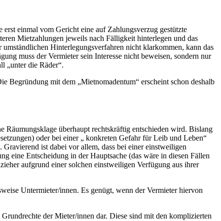
e erst einmal vom Gericht eine auf Zahlungsverzug gestützte
eren Mietzahlungen jeweils nach Fälligkeit hinterlegen und das
hr umständlichen Hinterlegungsverfahren nicht klarkommen, kann das
gung muss der Vermieter sein Interesse nicht beweisen, sondern nur
l „unter die Räder“.
b. Die Begründung mit dem „Mietnomadentum“ erscheint schon deshalb
che Räumungsklage überhaupt rechtskräftig entschieden wird. Bislang
setzungen) oder bei einer „ konkreten Gefahr für Leib und Leben“
Gravierend ist dabei vor allem, dass bei einer einstweiligen
ung eine Entscheidung in der Hauptsache (das wäre in diesen Fällen
ieher aufgrund einer solchen einstweiligen Verfügung aus ihrer
weise Untermieter/innen. Es genügt, wenn der Vermieter hiervon
Grundrechte der Mieter/innen dar. Diese sind mit den komplizierten