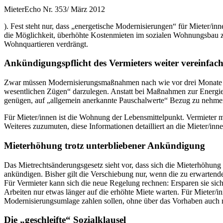
MieterEcho Nr. 353/ März 2012
). Fest steht nur, dass „energetische Modernisierungen“ für Mieter/i
die Möglichkeit, überhöhte Kostenmieten im sozialen Wohnungsbau 
Wohnquartieren verdrängt.
Ankündigungspflicht des Vermieters weiter vereinfach
Zwar müssen Modernisierungsmaßnahmen nach wie vor drei Monate vo
wesentlichen Zügen“ darzulegen. Anstatt bei Maßnahmen zur Energie
genügen, auf „allgemein anerkannte Pauschalwerte“ Bezug zu nehmen. W
Für Mieter/innen ist die Wohnung der Lebensmittelpunkt. Vermieter 
Weiteres zuzumuten, diese Informationen detailliert an die Mieter/inn
Mieterhöhung trotz unterbliebener Ankündigung
Das Mietrechtsänderungsgesetz sieht vor, dass sich die Mieterhöhun
ankündigen. Bisher gilt die Verschiebung nur, wenn die zu erwartend
Für Vermieter kann sich die neue Regelung rechnen: Ersparen sie sich
Arbeiten nur etwas länger auf die erhöhte Miete warten. Für Mieter/
Modernisierungsumlage zahlen sollen, ohne über das Vorhaben auch n
Die „geschleifte“ Sozialklausel