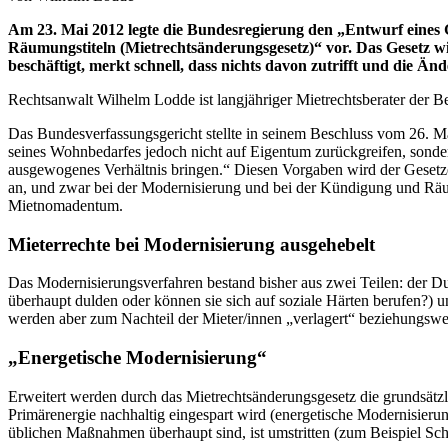
Am 23. Mai 2012 legte die Bundesregierung den „Entwurf eines
Räumungstiteln (Mietrechtsänderungsgesetz)“ vor. Das Gesetz wi
beschäftigt, merkt schnell, dass nichts davon zutrifft und die Än
Rechtsanwalt Wilhelm Lodde ist langjähriger Mietrechtsberater der Be
Das Bundesverfassungsgericht stellte in seinem Beschluss vom 26. M
seines Wohnbedarfes jedoch nicht auf Eigentum zurückgreifen, sonde
ausgewogenes Verhältnis bringen.“ Diesen Vorgaben wird der Gesetzen
an, und zwar bei der Modernisierung und bei der Kündigung und R
Mietnomadentum.
Mieterrechte bei Modernisierung ausgehebelt
Das Modernisierungsverfahren bestand bisher aus zwei Teilen: de
überhaupt dulden oder können sie sich auf soziale Härten berufen?) 
werden aber zum Nachteil der Mieter/innen „verlagert“ beziehungsweis
„Energetische Modernisierung“
Erweitert werden durch das Mietrechtsänderungsgesetz die grundsät
Primärenergie nachhaltig eingespart wird (energetische Modernisieru
üblichen Maßnahmen überhaupt sind, ist umstritten (zum Beispiel