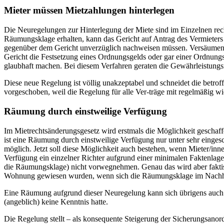
Mieter müssen Mietzahlungen hinterlegen
Die Neuregelungen zur Hinterlegung der Miete sind im Einzelnen rech
Räumungsklage erhalten, kann das Gericht auf Antrag des Vermieters 
gegenüber dem Gericht unverzüglich nachweisen müssen. Versäumen di
Gericht die Festsetzung eines Ordnungsgelds oder gar einer Ordnung
glaubhaft machen. Bei diesem Verfahren geraten die Gewährleistungsr
Diese neue Regelung ist völlig unakzeptabel und schneidet die bet
vorgeschoben, weil die Regelung für alle Ver-träge mit regelmäßig wi
Räumung durch einstweilige Verfügung
Im Mietrechtsänderungsgesetz wird erstmals die Möglichkeit geschaff
ist eine Räumung durch einstweilige Verfügung nur unter sehr einge
möglich. Jetzt soll diese Möglichkeit auch bestehen, wenn Mieter/inne
Verfügung ein einzelner Richter aufgrund einer minimalen Faktenlage 
die Räumungsklage) nicht vorwegnehmen. Genau das wird aber faktisc
Wohnung gewiesen wurden, wenn sich die Räumungsklage im Nachhin
Eine Räumung aufgrund dieser Neuregelung kann sich übrigens auch g
(angeblich) keine Kenntnis hatte.
Die Regelung stellt – als konsequente Steigerung der Sicherungsanor