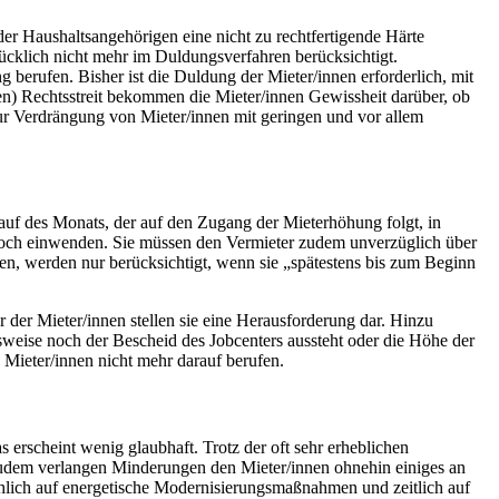
r Haushaltsangehörigen eine nicht zu rechtfertigende Härte
ücklich nicht mehr im Duldungsverfahren berücksichtigt.
berufen. Bisher ist die Duldung der Mieter/innen erforderlich, mit
n) Rechtsstreit bekommen die Mieter/innen Gewissheit darüber, ob
ur Verdrängung von Mieter/innen mit geringen und vor allem
uf des Monats, der auf den Zugang der Mieterhöhung folgt, in
t noch einwenden. Sie müssen den Vermieter zudem unverzüglich über
n, werden nur berücksichtigt, wenn sie „spätestens bis zum Beginn
r der Mieter/innen stellen sie eine Herausforderung dar. Hinzu
lsweise noch der Bescheid des Jobcenters aussteht oder die Höhe der
 Mieter/innen nicht mehr darauf berufen.
erscheint wenig glaubhaft. Trotz der oft sehr erheblichen
Zudem verlangen Minderungen den Mieter/innen ohnehin einiges an
hlich auf energetische Modernisierungsmaßnahmen und zeitlich auf