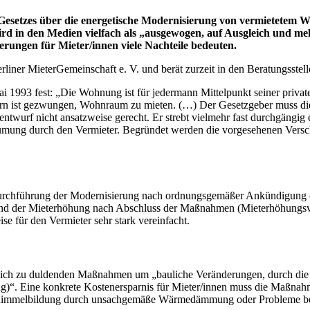
 Gesetzes über die energetische Modernisierung von vermietetem
rd in den Medien vielfach als „ausgewogen, auf Ausgleich und meh
derungen für Mieter/innen viele Nachteile bedeuten.
rliner MieterGemeinschaft e. V. und berät zurzeit in den Beratungsste
ai 1993 fest: „Die Wohnung ist für jedermann Mittelpunkt seiner priv
rn ist gezwungen, Wohnraum zu mieten. (…) Der Gesetzgeber muss die 
twurf nicht ansatzweise gerecht. Er strebt vielmehr fast durchgängig
äumung durch den Vermieter. Begründet werden die vorgesehenen Vers
r Durchführung der Modernisierung nach ordnungsgemäßer Ankündigun
und der Mieterhöhung nach Abschluss der Maßnahmen (Mieterhöhungsverf
e für den Vermieter sehr stark vereinfacht.
zlich zu duldenden Maßnahmen um „bauliche Veränderungen, durch die 
ng)“. Eine konkrete Kostenersparnis für Mieter/innen muss die Maßnahm
 Schimmelbildung durch unsachgemäße Wärmedämmung oder Probleme be