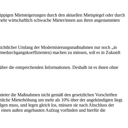
 üppigen Mietsteigerungen durch den aktuellen Mietspiegel oder durch
hr wirtschaftlich schwache Mieter/innen aus ihren angestammten
sichtlicher Umfang der Modernisierungsmaßnahmen nur noch „in
medurchgangskoeffizienten) machen zu müssen, soll es in Zukunft
ber die entsprechenden Informationen. Deshalb ist es ihnen ohne
mieter die Maßnahmen nicht gemäß den gesetzlichen Vorschriften
chliche Mieterhöhung um mehr als 10% über der angekündigten liegt.
lgen muss, und legen gleich los, müssen sie nach Abschluss der
b einen außen angebauten Aufzug vorfinden und hierfür die