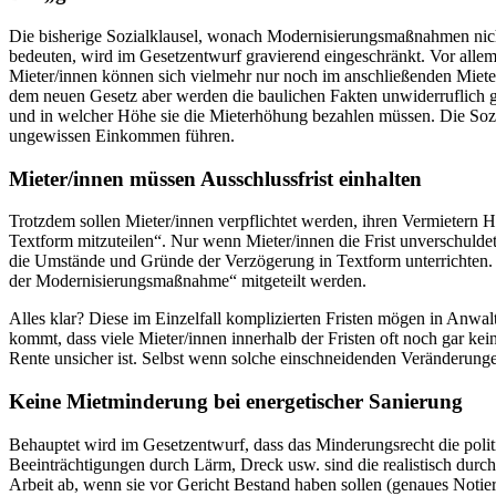
Die bisherige Sozialklausel, wonach Modernisierungsmaßnahmen nicht
bedeuten, wird im Gesetzentwurf gravierend eingeschränkt. Vor allem
Mieter/innen können sich vielmehr nur noch im anschließenden Mieter
dem neuen Gesetz aber werden die baulichen Fakten unwiderruflich g
und in welcher Höhe sie die Mieterhöhung bezahlen müssen. Die Sozi
ungewissen Einkommen führen.
Mieter/innen müssen Ausschlussfrist einhalten
Trotzdem sollen Mieter/innen verpflichtet werden, ihren Vermietern
Textform mitzuteilen“. Nur wenn Mieter/innen die Frist unverschulde
die Umstände und Gründe der Verzögerung in Textform unterrichten. 
der Modernisierungsmaßnahme“ mitgeteilt werden.
Alles klar? Diese im Einzelfall komplizierten Fristen mögen in Anwalt
kommt, dass viele Mieter/innen innerhalb der Fristen oft noch gar ke
Rente unsicher ist. Selbst wenn solche einschneidenden Veränderungen
Keine Mietminderung bei energetischer Sanierung
Behauptet wird im Gesetzentwurf, dass das Minderungsrecht die politi
Beeinträchtigungen durch Lärm, Dreck usw. sind die realistisch du
Arbeit ab, wenn sie vor Gericht Bestand haben sollen (genaues Noti