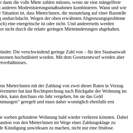
ur dann die volle Miete zahlen müssen, wenn sie eine mängelfreie
e mit anderen Modernisierungsmaßnahmen kombinieren. Wann und wie
ituation ist, dass Mieter/innen, die monatelang auf einer Baustelle
öllig undurchdacht. Wegen der oben erwähnten Abgrenzungsprobleme
ch) eine energetische ist oder nicht. Und andererseits werden
er nicht durch die relativ geringen Mietminderungen abgehalten.
det. Die verschwindend geringe Zahl von – für den Staatsanwalt
änomen hochstilisiert worden. Mit dem Gesetzentwurf werden aber
verhältnisses.
enn Mieter/innen mit der Zahlung von zwei dieser Raten in Verzug
ge Vermieter hat laut Rechtsprechung nach Rückgabe der Wohnung im
den, kann durchaus ein Jahr vergehen, bis sie das Geld
timmungen“ geregelt und muss daher womöglich ebenfalls erst
.
die soeben gefundene Wohnung bald wieder verlieren könnten. Dabei
 Kaution von den Mieter/innen im Wege einer Zahlungsklage zu
de Kündigung unwirksam zu machen, nicht nur eine fristlose.