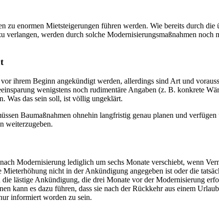
nnen zu enormen Mietsteigerungen führen werden. Wie bereits durch die
zu verlangen, werden durch solche Modernisierungsmaßnahmen noch me
t
r ihrem Beginn angekündigt werden, allerdings sind Art und voraus
einsparung wenigstens noch rudimentäre Angaben (z. B. konkrete Wär
as das sein soll, ist völlig ungeklärt.
müssen Baumaßnahmen ohnehin langfristig genau planen und verfügen ü
en weiterzugeben.
g nach Modernisierung lediglich um sechs Monate verschiebt, wenn Ver
e Mieterhöhung nicht in der Ankündigung angegeben ist oder die tatsä
 die lästige Ankündigung, die drei Monate vor der Modernisierung erfo
innen kann es dazu führen, dass sie nach der Rückkehr aus einem Urlau
ur informiert worden zu sein.