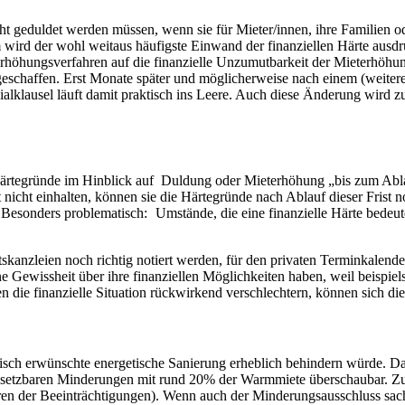
 geduldet werden müssen, wenn sie für Mieter/innen, ihre Familien ode
 wird der wohl weitaus häufigste Einwand der finanziellen Härte ausdr
höhungsverfahren auf die finanzielle Unzumutbarkeit der Mieterhöhung 
eschaffen. Erst Monate später und möglicherweise nach einem (weitere
alklausel läuft damit praktisch ins Leere. Auch diese Änderung wird z
 Härtegründe im Hinblick auf Duldung oder Mieterhöhung „bis zum Abla
t nicht einhalten, können sie die Härtegründe nach Ablauf dieser Fris
Besonders problematisch: Umstände, die eine finanzielle Härte bedeute
skanzleien noch richtig notiert werden, für den privaten Terminkalende
ine Gewissheit über ihre finanziellen Möglichkeiten haben, weil beispie
 die finanzielle Situation rückwirkend verschlechtern, können sich die
sch erwünschte energetische Sanierung erheblich behindern würde. Das 
rchsetzbaren Minderungen mit rund 20% der Warmmiete überschaubar. 
eren der Beeinträchtigungen). Wenn auch der Minderungsausschluss sac