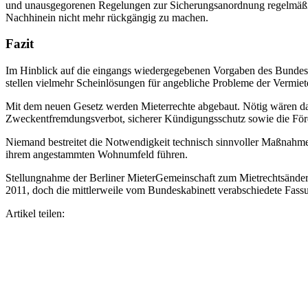
und unausgegorenen Regelungen zur Sicherungsanordnung regelmäßig ü
Nachhinein nicht mehr rückgängig zu machen.
Fazit
Im Hinblick auf die eingangs wiedergegebenen Vorgaben des Bundesver
stellen vielmehr Scheinlösungen für angebliche Probleme der Vermiete
Mit dem neuen Gesetz werden Mieterrechte abgebaut. Nötig wären 
Zweckentfremdungsverbot, sicherer Kündigungsschutz sowie die Fö
Niemand bestreitet die Notwendigkeit technisch sinnvoller Maßnahmen
ihrem angestammten Wohnumfeld führen.
Stellungnahme der Berliner MieterGemeinschaft zum Mietrechtsän
2011, doch die mittlerweile vom Bundeskabinett verabschiedete Fass
Artikel teilen: