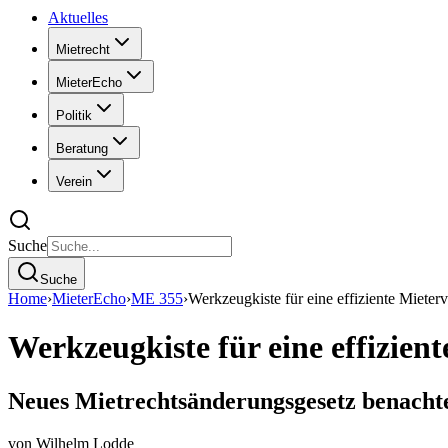
Aktuelles
Mietrecht
MieterEcho
Politik
Beratung
Verein
Suche
Suche
Home
›
MieterEcho
›
ME 355
›
Werkzeugkiste für eine effiziente Miete
Werkzeugkiste für eine effizie
Neues Mietrechtsänderungsgesetz benachte
von
Wilhelm Lodde