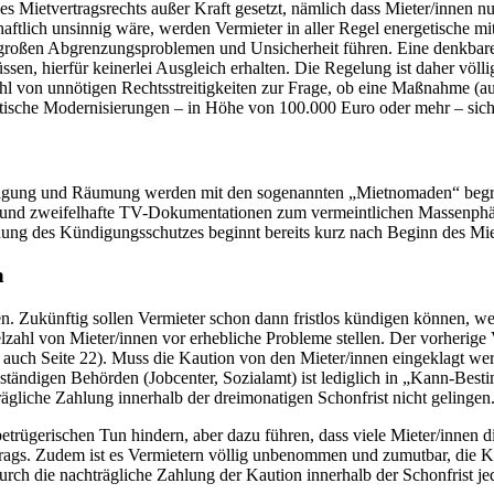
es Mietvertragsrechts außer Kraft gesetzt, nämlich dass Mieter/innen n
haftlich unsinnig wäre, werden Vermieter in aller Regel energetisch
 großen Abgrenzungsproblemen und Unsicherheit führen. Eine denkbare S
ssen, hierfür keinerlei Ausgleich erhalten. Die Regelung ist daher v
zahl von unnötigen Rechtsstreitigkeiten zur Frage, ob eine Maßnahme (au
etische Modernisierungen – in Höhe von 100.000 Euro oder mehr – sich
digung und Räumung werden mit den sogenannten „Mietnomaden“ begrün
chte und zweifelhafte TV-Dokumentationen zum vermeintlichen Massenph
hung des Kündigungsschutzes beginnt bereits kurz nach Beginn des Miet
n
en. Zukünftig sollen Vermieter schon dann fristlos kündigen können, w
ielzahl von Mieter/innen vor erhebliche Probleme stellen. Der vorheri
 auch Seite 22). Muss die Kaution von den Mieter/innen eingeklagt wer
ständigen Behörden (Jobcenter, Sozialamt) ist lediglich in „Kann-Bes
ägliche Zahlung innerhalb der dreimonatigen Schonfrist nicht gelingen
rügerischen Tun hindern, aber dazu führen, dass viele Mieter/innen 
ertrags. Zudem ist es Vermietern völlig unbenommen und zumutbar, die
rch die nachträgliche Zahlung der Kaution innerhalb der Schonfrist je