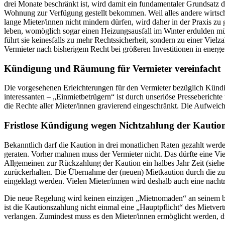
drei Monate beschränkt ist, wird damit ein fundamentaler Grundsatz d
Wohnung zur Verfügung gestellt bekommen. Weil alles andere wirtsc
lange Mieter/innen nicht mindern dürfen, wird daher in der Praxis zu
leben, womöglich sogar einen Heizungsausfall im Winter erdulden mü
führt sie keinesfalls zu mehr Rechtssicherheit, sondern zu einer Viel
Vermieter nach bisherigem Recht bei größeren Investitionen in energ
Kündigung und Räumung für Vermieter vereinfacht
Die vorgesehenen Erleichterungen für den Vermieter bezüglich Kün
interessanten – „Einmietbetrügern“ ist durch unseriöse Presseberi
die Rechte aller Mieter/innen gravierend eingeschränkt. Die Aufweic
Fristlose Kündigung wegen Nichtzahlung der Kautio
Bekanntlich darf die Kaution in drei monatlichen Raten gezahlt werd
geraten. Vorher mahnen muss der Vermieter nicht. Das dürfte eine V
Allgemeinen zur Rückzahlung der Kaution ein halbes Jahr Zeit (siehe
zurückerhalten. Die Übernahme der (neuen) Mietkaution durch die zu
eingeklagt werden. Vielen Mieter/innen wird deshalb auch eine nachtr
Die neue Regelung wird keinen einzigen „Mietnomaden“ an seinem bet
ist die Kautionszahlung nicht einmal eine „Hauptpflicht“ des Mietv
verlangen. Zumindest muss es den Mieter/innen ermöglicht werden, du