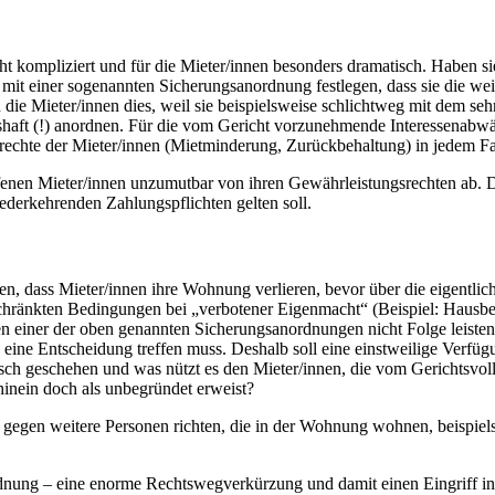
t kompliziert und für die Mieter/innen besonders dramatisch. Haben si
mit einer sogenannten Sicherungsanordnung festlegen, dass sie die weit
e Mieter/innen dies, weil sie beispielsweise schlichtweg mit dem se
shaft (!) anordnen. Für die vom Gericht vorzunehmende Interessenabwä
echte der Mieter/innen (Mietminderung, Zurückbehaltung) in jedem Fal
roffenen Mieter/innen unzumutbar von ihren Gewährleistungsrechten a
ederkehrenden Zahlungspflichten gelten soll.
en, dass Mieter/innen ihre Wohnung verlieren, bevor über die eigentli
schränkten Bedingungen bei „verbotener Eigenmacht“ (Beispiel: Hausbe
n einer der oben genannten Sicherungsanordnungen nicht Folge leisten. 
eine Entscheidung treffen muss. Deshalb soll eine einstweilige Verfüg
h geschehen und was nützt es den Mieter/innen, die vom Gerichtsvollz
ein doch als unbegründet erweist?
egen weitere Personen richten, die in der Wohnung wohnen, beispiels
dnung – eine enorme Rechtswegverkürzung und damit einen Eingriff in 