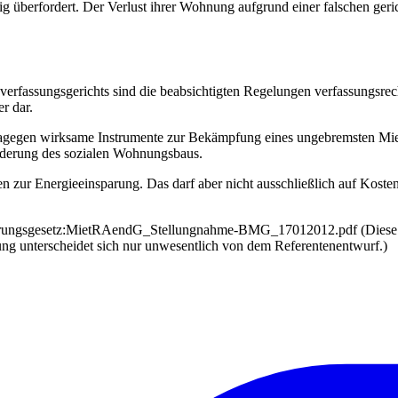
berfordert. Der Verlust ihrer Wohnung aufgrund einer falschen gerich
fassungsgerichts sind die beabsichtigten Regelungen verfassungsrecht
r dar.
dagegen wirksame Instrumente zur Bekämpfung eines ungebremsten Mi
rderung des sozialen Wohnungsbaus.
 zur Energieeinsparung. Das darf aber nicht ausschließlich auf Koste
derungsgesetz:MietRAendG_Stellungnahme-BMG_17012012.pdf (Diese S
ung unterscheidet sich nur unwesentlich von dem Referentenentwurf.)