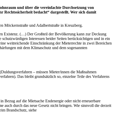
 Wohnraum und über die vereinfachte Durchsetzung von
r Rechtssicherheit bedacht“ dargestellt. Wer sich damit
llen Möckernstraße und Adalbertstraße in Kreuzberg.
aten Existenz. (…) Der Großteil der Bevölkerung kann zur Deckung
schutzwürdigen Interessen beider Seiten berücksichtigen und in ein
 eine weitreichende Einschränkung der Mieterrechte in zwei Bereichen
chärfungen mit dem Klimaschutz und dem sogenannten
g (Duldungsverfahren – müssen Mieter/innen die Maßnahmen
ahren). Das bleibt grundsätzlich so, einzelne Teile des Verfahrens
in Bezug auf die Mietsache Endenergie oder nicht erneuerbare
e auch durch das neue Gesetz nicht bringen. Wie sinnvoll die derzeit
im Brandschutz, siehe