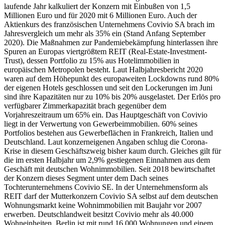
laufende Jahr kalkuliert der Konzern mit Einbußen von 1,5
Millionen Euro und für 2020 mit 6 Millionen Euro. Auch der
Aktienkurs des französischen Unternehmens Covivio SA brach im
Jahresvergleich um mehr als 35% ein (Stand Anfang September
2020). Die Maßnahmen zur Pandemiebekämpfung hinterlassen ihre
Spuren an Europas viertgrößtem REIT (Real-Estate-Investment-
Trust), dessen Portfolio zu 15% aus Hotelimmobilien in
europäischen Metropolen besteht. Laut Halbjahresbericht 2020
waren auf dem Höhepunkt des europaweiten Lockdowns rund 80%
der eigenen Hotels geschlossen und seit den Lockerungen im Juni
sind ihre Kapazitäten nur zu 10% bis 20% ausgelastet. Der Erlös pro
verfügbarer Zimmerkapazität brach gegenüber dem
Vorjahreszeitraum um 65% ein. Das Hauptgeschäft von Covivio
liegt in der Verwertung von Gewerbeimmobilien. 60% seines
Portfolios bestehen aus Gewerbeflächen in Frankreich, Italien und
Deutschland. Laut konzerneigenen Angaben schlug die Corona-
Krise in diesem Geschäftszweig bisher kaum durch. Gleiches gilt für
die im ersten Halbjahr um 2,9% gestiegenen Einnahmen aus dem
Geschäft mit deutschen Wohnimmobilien. Seit 2018 bewirtschaftet
der Konzern dieses Segment unter dem Dach seines
Tochterunternehmens Covivio SE. In der Unternehmensform als
REIT darf der Mutterkonzern Covivio SA selbst auf dem deutschen
Wohnungsmarkt keine Wohnimmobilien mit Baujahr vor 2007
erwerben. Deutschlandweit besitzt Covivio mehr als 40.000
Wohneinheiten. Berlin ist mit rund 16.000 Wohnungen und einem