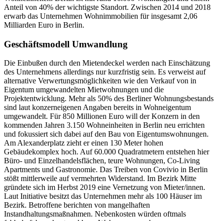
Anteil von 40% der wichtigste Standort. Zwischen 2014 und 2018
erwarb das Unternehmen Wohnimmobilien für insgesamt 2,06
Milliarden Euro in Berlin.
Geschäftsmodell Umwandlung
Die Einbußen durch den Mietendeckel werden nach Einschätzung
des Unternehmens allerdings nur kurzfristig sein. Es verweist auf
alternative Verwertungsmöglichkeiten wie den Verkauf von in
Eigentum umgewandelten Mietwohnungen und die
Projektentwicklung. Mehr als 50% des Berliner Wohnungsbestands
sind laut konzerneigenen Angaben bereits in Wohneigentum
umgewandelt. Für 850 Millionen Euro will der Konzern in den
kommenden Jahren 3.150 Wohneinheiten in Berlin neu errichten
und fokussiert sich dabei auf den Bau von Eigentumswohnungen.
Am Alexanderplatz zieht er einen 130 Meter hohen
Gebäudekomplex hoch. Auf 60.000 Quadratmetern entstehen hier
Büro- und Einzelhandelsflächen, teure Wohnungen, Co-Living
Apartments und Gastronomie. Das Treiben von Covivio in Berlin
stößt mittlerweile auf vermehrten Widerstand. Im Bezirk Mitte
gründete sich im Herbst 2019 eine Vernetzung von Mieter/innen.
Laut Initiative besitzt das Unternehmen mehr als 100 Häuser im
Bezirk. Betroffene berichten von mangelhaften
Instandhaltungsmaßnahmen. Nebenkosten würden oftmals