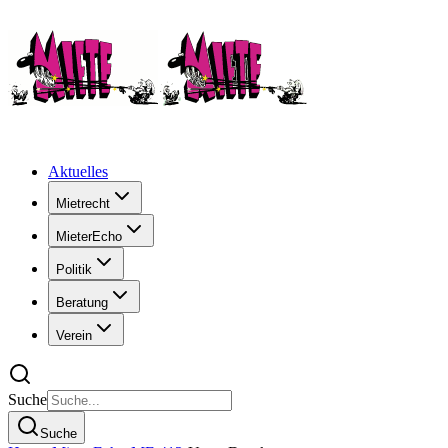
Aktuelles
Mietrecht
MieterEcho
Politik
Beratung
Verein
Suche
Suche