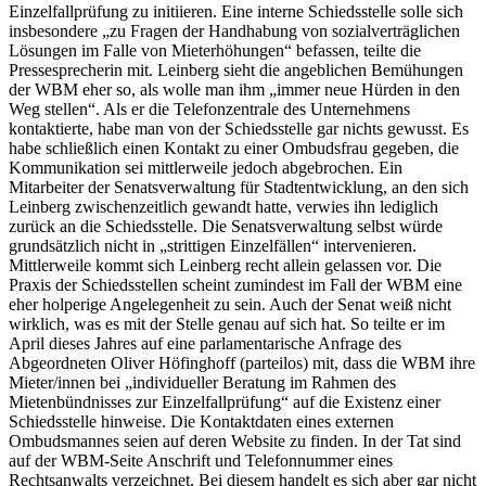
Einzelfallprüfung zu initiieren. Eine interne Schiedsstelle solle sich
insbesondere „zu Fragen der Handhabung von sozialverträglichen
Lösungen im Falle von Mieterhöhungen“ befassen, teilte die
Pressesprecherin mit. Leinberg sieht die angeblichen Bemühungen
der WBM eher so, als wolle man ihm „immer neue Hürden in den
Weg stellen“. Als er die Telefonzentrale des Unternehmens
kontaktierte, habe man von der Schiedsstelle gar nichts gewusst. Es
habe schließlich einen Kontakt zu einer Ombudsfrau gegeben, die
Kommunikation sei mittlerweile jedoch abgebrochen. Ein
Mitarbeiter der Senatsverwaltung für Stadtentwicklung, an den sich
Leinberg zwischenzeitlich gewandt hatte, verwies ihn lediglich
zurück an die Schiedsstelle. Die Senatsverwaltung selbst würde
grundsätzlich nicht in „strittigen Einzelfällen“ intervenieren.
Mittlerweile kommt sich Leinberg recht allein gelassen vor. Die
Praxis der Schiedsstellen scheint zumindest im Fall der WBM eine
eher holperige Angelegenheit zu sein. Auch der Senat weiß nicht
wirklich, was es mit der Stelle genau auf sich hat. So teilte er im
April dieses Jahres auf eine parlamentarische Anfrage des
Abgeordneten Oliver Höfinghoff (parteilos) mit, dass die WBM ihre
Mieter/innen bei „individueller Beratung im Rahmen des
Mietenbündnisses zur Einzelfallprüfung“ auf die Existenz einer
Schiedsstelle hinweise. Die Kontaktdaten eines externen
Ombudsmannes seien auf deren Website zu finden. In der Tat sind
auf der WBM-Seite Anschrift und Telefonnummer eines
Rechtsanwalts verzeichnet. Bei diesem handelt es sich aber gar nicht