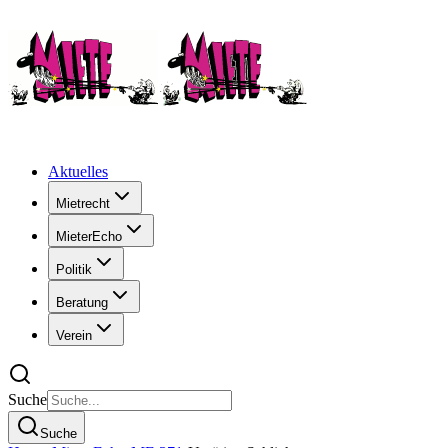
Aktuelles
Mietrecht
MieterEcho
Politik
Beratung
Verein
Suche
Suche